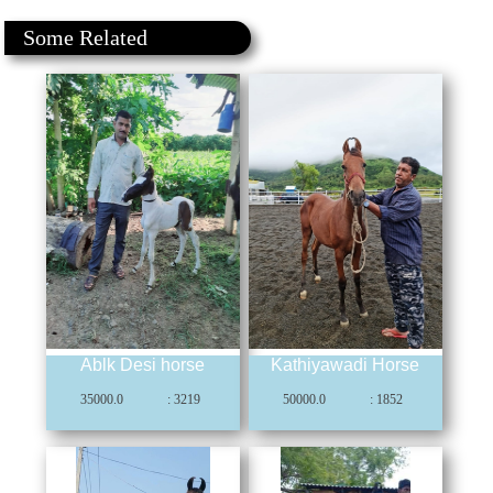
Some Related
Ablk Desi horse
Kathiyawadi Horse
35000.0
: 3219
50000.0
: 1852