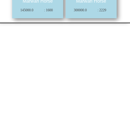
Marwari Horse
Marwari Horse
145000.0
: 1600
300000.0
: 2229