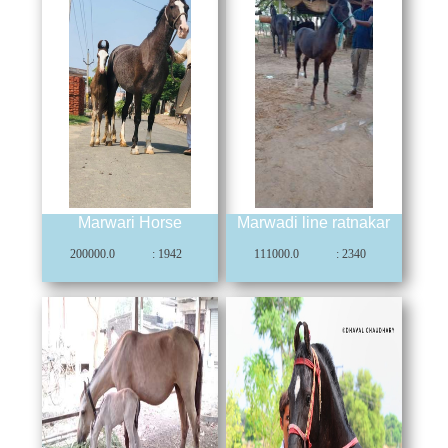
Marwari Horse
Marwadi line ratnakar
200000.0
: 1942
111000.0
: 2340