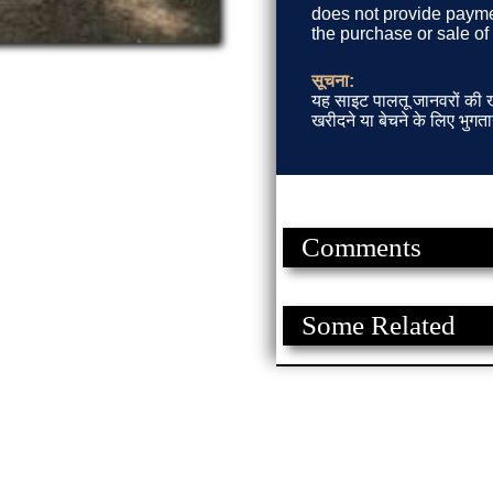
does not provide paymen
the purchase or sale of
सूचना:
यह साइट पालतू जानवरों की खर
खरीदने या बेचने के लिए भुगता
Comments
Some Related