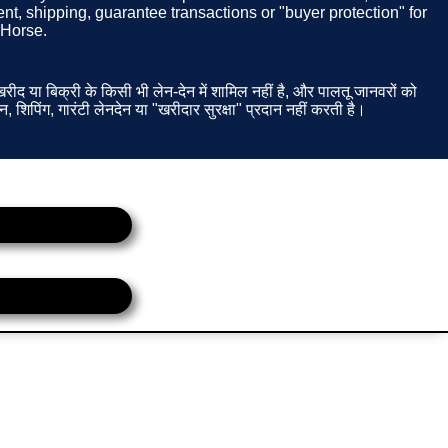
t, shipping, guarantee transactions or "buyer protection" for
 Horse.
ीद या बिक्री के किसी भी लेन-देन में शामिल नहीं है, और पालतू जानवरों को
न, शिपिंग, गारंटी लेनदेन या "खरीदार सुरक्षा" प्रदान नहीं करती है।