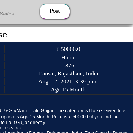
Post
se
₹ 50000.0
Horse
1876
Dausa , Rajasthan , India
Aug. 17, 2021, 3:39 p.m.
Age 15 Month
 By Sir/Mam - Lalit Gujjar. The category is Horse. Given tilte
iption is Age 15 Month. Price is ₹ 50000.0 if you find the
to Lalit Gujjar directly.
this stock.