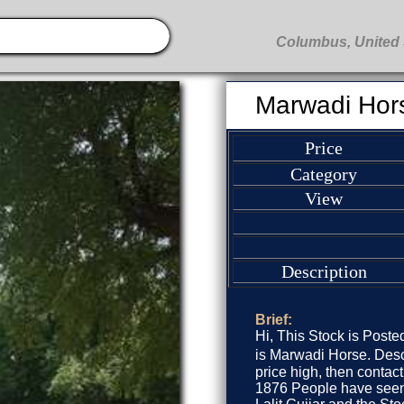
Marwadi Hor
Price
Category
View
Description
Brief:
Hi, This Stock is Posted
is Marwadi Horse. Descr
price high, then contact 
1876 People have seen 