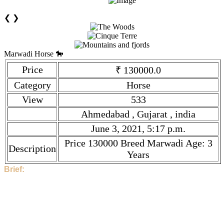
❮
❯
Marwadi Horse 🐎
Price
₹ 130000.0
Category
Horse
View
533
Ahmedabad , Gujarat , india
June 3, 2021, 5:17 p.m.
Price 130000 Breed Marwadi Age: 3
Description
Years
Brief:
Hi, This Stock is Posted By Sir/Mam - Momin Makbool Ali.
The category is Horse. Given tilte is Marwadi Horse 🐎.
Description is Price 130000 Breed Marwadi Age: 3 Years.
Price is ₹ 130000.0 if you find the price high, then contact to
Momin Makbool Ali directly.