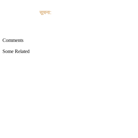
sale of Horse, and does not provide payment, shipping,
guarantee transactions or "buyer protection" for the purchase
or sale of Horse.
सूचना:
यह साइट पालतू जानवरों की खरीद या बिक्री के किसी भी लेन-देन में शामिल
नहीं है, और पालतू जानवरों को खरीदने या बेचने के लिए भुगतान, शिपिंग, गारंटी
लेनदेन या "खरीदार सुरक्षा" प्रदान नहीं करती है।
Comments
Some Related