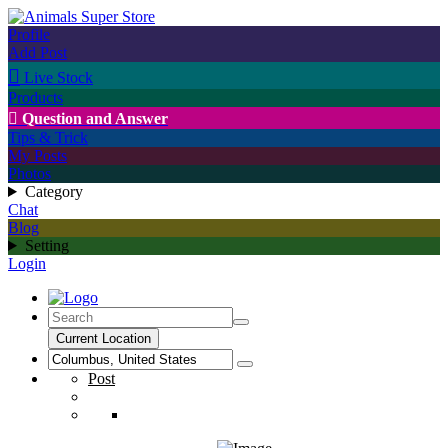
Profile
Add Post

Live Stock
Products

Question and Answer
Tips & Trick
My Posts
Photos
Category
Chat
Blog
Setting
Login
Current Location
Post