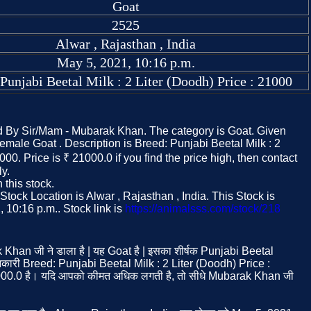
Goat
2525
Alwar , Rajasthan , India
May 5, 2021, 10:16 p.m.
Punjabi Beetal Milk : 2 Liter (Doodh) Price : 21000
ed By Sir/Mam - Mubarak Khan. The category is Goat. Given
Female Goat . Description is Breed: Punjabi Beetal Milk : 2
000. Price is ₹ 21000.0 if you find the price high, then contact
y.
this stock.
ock Location is Alwar , Rajasthan , India. This Stock is
 10:16 p.m.. Stock link is
https://animalsss.com/stock/218
 Khan जी ने डाला है | यह Goat है | इसका शीर्षक Punjabi Beetal
कारी Breed: Punjabi Beetal Milk : 2 Liter (Doodh) Price :
1000.0 है। यदि आपको कीमत अधिक लगती है, तो सीधे Mubarak Khan जी