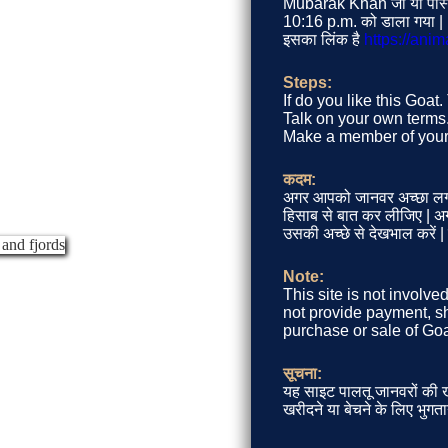
Mubarak Khan जी या पोस्ट
10:16 p.m. को डाला गया |
इसका लिंक है
https://ani
Steps:
If do you like this Goa
Talk on your own terms. 
Make a member of your 
कदम:
अगर आपको जानवर अच्छा लग
हिसाब से बात कर लीजिए | अगर
उसकी अच्छे से देखभाल करें 
Note:
This site is not involve
not provide payment, sh
purchase or sale of Goa
सूचना:
यह साइट पालतू जानवरों की खर
खरीदने या बेचने के लिए भुगता