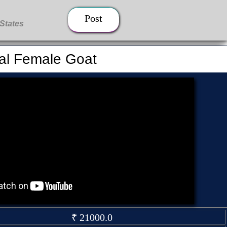
Post
al Female Goat
₹ 21000.0