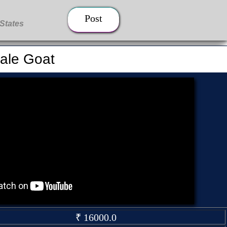
Post
ale Goat
₹ 16000.0