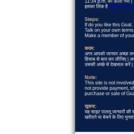
11:34 p.m. को डाला गया |
इसका लिंक है
https://ani
Steps:
If do you like this Goa
Talk on your own terms. 
Make a member of your 
कदम:
अगर आपको जानवर अच्छा लग
हिसाब से बात कर लीजिए | अगर
उसकी अच्छे से देखभाल करें 
Note:
This site is not involve
not provide payment, sh
purchase or sale of Goa
सूचना:
यह साइट पालतू जानवरों की खर
खरीदने या बेचने के लिए भुगता