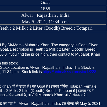
Goat
1855
Alwar , Rajasthan , India
May 5, 2021, 11:34 p.m.
eeth : 2 Milk : 2 Liter (Doodh) Breed : Totapari
ed By Sir/Mam - Mubarak Khan. The category is Goat. Given
 Goat. Description is Teeth : 2 Milk : 2 Liter (Doodh) Breed :
000.0 if you find the price high, then contact to Mubarak Khan
this stock.
ock Location is Alwar , Rajasthan , India. This Stock is
11:34 p.m.. Stock link is
https://animalsss.com/stock/228
 Khan जी ने डाला है | यह Goat है | इसका शीर्षक Totapari Female
h : 2 Milk : 2 Liter (Doodh) Breed : Totapari है | इसका रेट ₹
त अधिक लगती है, तो सीधे Mubarak Khan जी से संपर्क करें।
 का पता है - Alwar , Rajasthan , India. इस पोस्ट को May 5, 2021,