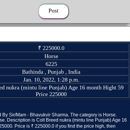
Post
₹ 225000.0
Horse
6225
Bathinda , Punjab , India
Jan. 10, 2022, 1:28 p.m.
ed nukra (mintu line Punjab) Age 16 month Hight 59
Price 225000
ed By Sir/Mam - Bhavukvir Sharma. The category is Horse.
rse. Description is Colt Breed nukra (mintu line Punjab) Age 16
5000. Price is ₹ 225000.0 if you find the price high, then