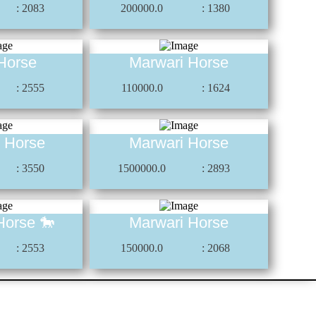
: 2083
200000.0
: 1380
Horse
Marwari Horse
: 2555
110000.0
: 1624
 Horse
Marwari Horse
: 3550
1500000.0
: 2893
Horse 🐎
Marwari Horse
: 2553
150000.0
: 2068