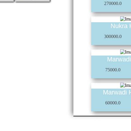
270000.0
Nukra 
300000.0
Marwadi
75000.0
Marwadi 
60000.0