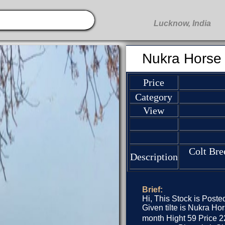
Nukra Horse
Price
Category
View
Colt Bre
Description
Brief:
Hi, This Stock is Post
Given tilte is Nukra Ho
month Hight 59 Price 22