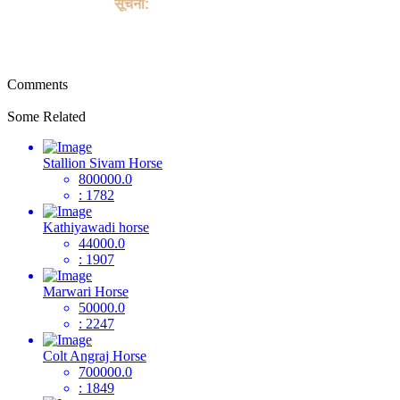
or sale of Horse.
सूचना:
यह साइट पालतू जानवरों की खरीद या बिक्री के किसी भी लेन-देन में शामिल
नहीं है, और पालतू जानवरों को खरीदने या बेचने के लिए भुगतान, शिपिंग, गारंटी
लेनदेन या "खरीदार सुरक्षा" प्रदान नहीं करती है।
Comments
Some Related
Stallion Sivam Horse
800000.0
: 1782
Kathiyawadi horse
44000.0
: 1907
Marwari Horse
50000.0
: 2247
Colt Angraj Horse
700000.0
: 1849