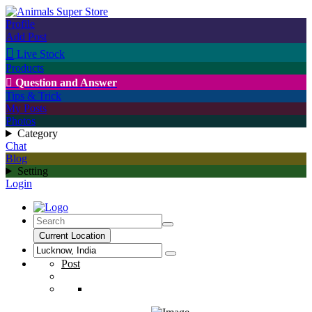
Profile
Add Post

Live Stock
Products

Question and Answer
Tips & Trick
My Posts
Photos
Category
Chat
Blog
Setting
Login
Current Location
Post