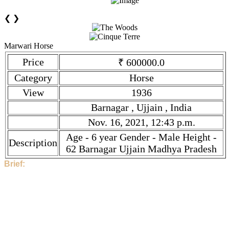
❮
❯
Marwari Horse
Price
₹ 600000.0
Category
Horse
View
1936
Barnagar , Ujjain , India
Nov. 16, 2021, 12:43 p.m.
Age - 6 year Gender - Male Height -
Description
62 Barnagar Ujjain Madhya Pradesh
Brief:
Hi, This Stock is Posted By Sir/Mam - Deepak. The category
is Horse. Given tilte is Marwari Horse. Description is Age - 6
year Gender - Male Height - 62 Barnagar Ujjain Madhya
Pradesh . Price is ₹ 600000.0 if you find the price high, then
contact to Deepak directly.
1936 People have seen this stock.