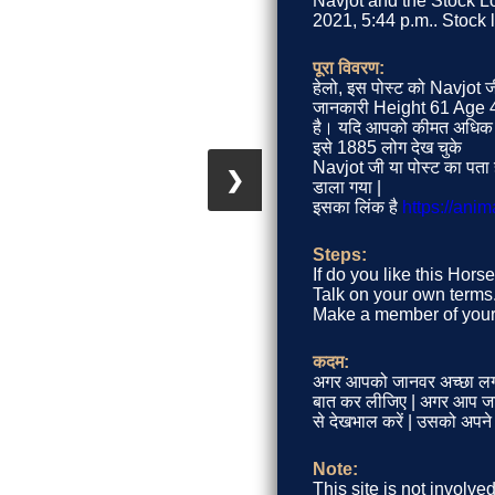
Navjot and the Stock Lo
2021, 5:44 p.m.. Stock l
पूरा विवरण:
हेलो, इस पोस्ट को Navjot ज
जानकारी Height 61 Age 
है। यदि आपको कीमत अधिक लग
इसे 1885 लोग देख चुके
Navjot जी या पोस्ट का पता
❯
डाला गया |
इसका लिंक है
https://ani
Steps:
If do you like this Hors
Talk on your own terms.
Make a member of your 
कदम:
अगर आपको जानवर अच्छा लग 
बात कर लीजिए | अगर आप जानवर
से देखभाल करें | उसको अपने
Note:
This site is not involve