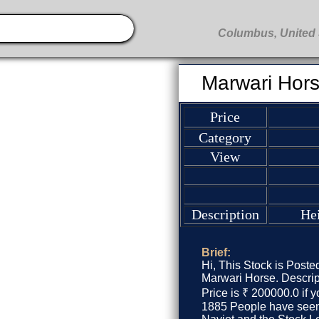
Marwari Hor
Price
Category
View
Description
He
Brief:
Hi, This Stock is Poste
Marwari Horse. Descrip
Price is ₹ 200000.0 if y
1885 People have seen 