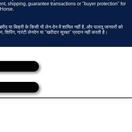
t, shipping, guarantee transactions or "buyer protection" for
 Horse.
ीद या बिक्री के किसी भी लेन-देन में शामिल नहीं है, और पालतू जानवरों को
न, शिपिंग, गारंटी लेनदेन या "खरीदार सुरक्षा" प्रदान नहीं करती है।