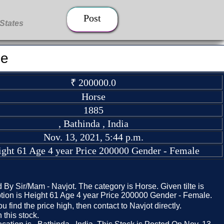
Post
se
₹ 200000.0
Horse
1885
, Bathinda , India
Nov. 13, 2021, 5:44 p.m.
ight 61 Age 4 year Price 200000 Gender - Female
d By Sir/Mam - Navjot. The category is Horse. Given tilte is
tion is Height 61 Age 4 year Price 200000 Gender - Female.
ou find the price high, then contact to Navjot directly.
this stock.