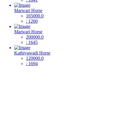
Marwari Horse
165000.0
: 1260
Marwari Horse
200000.0
: 1645
Kathiyawadi Horse
120000.0
: 1694