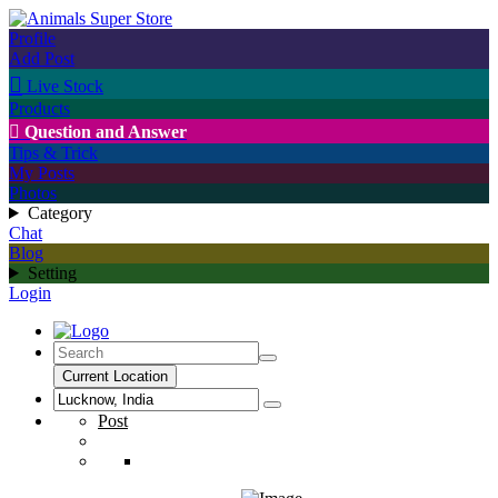
Profile
Add Post

Live Stock
Products

Question and Answer
Tips & Trick
My Posts
Photos
Category
Chat
Blog
Setting
Login
Current Location
Post