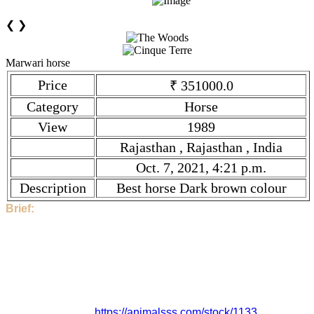
❮
❯
Marwari horse
Price
₹ 351000.0
Category
Horse
View
1989
Rajasthan , Rajasthan , India
Oct. 7, 2021, 4:21 p.m.
Description
Best horse Dark brown colour
Brief:
Hi, This Stock is Posted By Sir/Mam - Kamal gurajr. The
category is Horse. Given tilte is Marwari horse. Description is
Best horse Dark brown colour. Price is ₹ 351000.0 if you find
the price high, then contact to Kamal gurajr directly.
1989 People have seen this stock.
Kamal gurajr and the Stock Location is Rajasthan ,
Rajasthan , India. This Stock is Posted On Oct. 7, 2021, 4:21
p.m.. Stock link is
https://animalsss.com/stock/1133