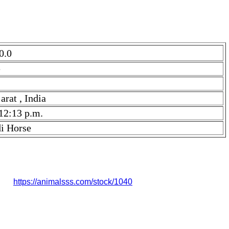
0.0
e
arat , India
 12:13 p.m.
i Horse
di Horse . Price is ₹ 220000.0 if you find the price high, then
k is
https://animalsss.com/stock/1040
 220000.0 है। यदि आपको कीमत अधिक लगती है, तो सीधे S p rajput जी से