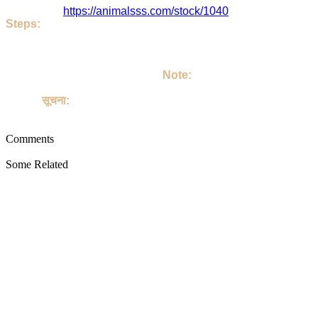
इसका लिंक है
https://animalsss.com/stock/1040
Steps:
If do you like this Horse. Then call Owner - S p rajput Ji
Talk on your own terms. If you take Horse, then keep it loving
अगर आपको जानवर अच्छा लग रहा है तो | आप S p rajput जी को कॉल करिए | उसक
उसको अपने परिवार का सदस्य बनाइए |
Note:
This site is not involved in any transaction for the purchase o
Horse.
सूचना:
यह साइट पालतू जानवरों की खरीद या बिक्री के किसी भी लेन-देन में शामिल नहीं ह
Comments
Some Related