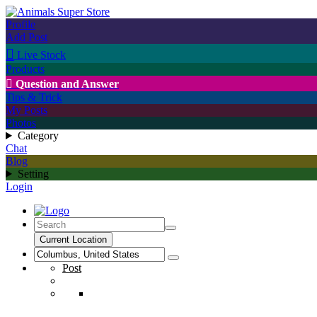
Profile
Add Post

Live Stock
Products

Question and Answer
Tips & Trick
My Posts
Photos
Category
Chat
Blog
Setting
Login
Current Location
Post