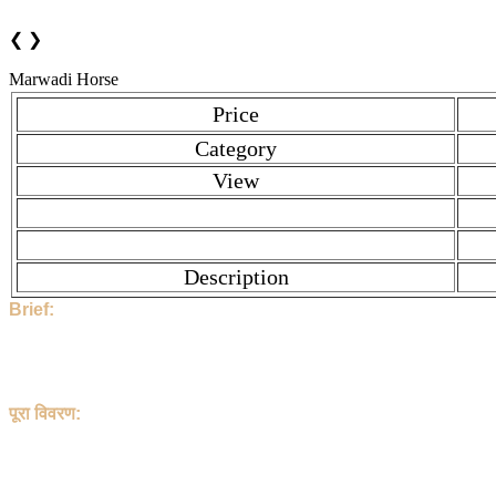
❮
❯
Marwadi Horse
Price
Category
View
Description
Brief:
Hi, This Stock is Posted By Sir/Mam - S p rajput. The category 
contact to S p rajput directly.
2475 People have seen this stock.
S p rajput and the Stock Location is Banaskatha , Gujarat , Ind
पूरा विवरण:
हेलो, इस पोस्ट को S p rajput जी ने डाला है | यह Horse है | इसका शीर
संपर्क करें।
इसे 2475 लोग देख चुके
S p rajput जी या पोस्ट का पता है - Banaskatha , Gujarat , India. इस 