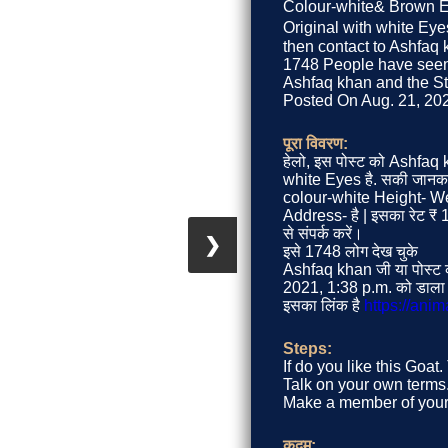
Colour-white& Brown Ey
Original with white Eyes
then contact to Ashfaq k
1748 People have seen 
Ashfaq khan and the Sto
Posted On Aug. 21, 2021
पूरा विवरण:
हेलो, इस पोस्ट को Ashfaq 
white Eyes है. सकी जा
colour-white Height- We
Address- है | इसका रेट ₹
से संपर्क करें।
❯
इसे 1748 लोग देख चुके
Ashfaq khan जी या पोस्ट क
2021, 1:38 p.m. को डाला 
इसका लिंक है
https://ani
Steps:
If do you like this Goat
Talk on your own terms. 
Make a member of your 
कदम: