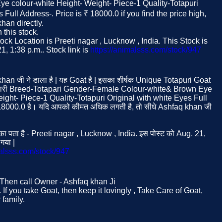
e colour-white Height- Weight- Piece-1 Quality-Totapuri
 Full Address-. Price is ₹ 18000.0 if you find the price high,
han directly.
this stock.
ck Location is Preeti nagar , Lucknow , India. This Stock is
, 1:38 p.m.. Stock link is
https://animalsss.com/stock/947
khan जी ने डाला है | यह Goat है | इसका शीर्षक Unique Totapuri Goat
नकारी Breed-Totapari Gender-Female Colour-white& Brown Eye
ight- Piece-1 Quality-Totapuri Original with white Eyes Full
 18000.0 है। यदि आपको कीमत अधिक लगती है, तो सीधे Ashfaq khan जी
ा पता है - Preeti nagar , Lucknow , India. इस पोस्ट को Aug. 21,
गया |
malsss.com/stock/947
. Then call Owner - Ashfaq khan Ji
If you take Goat, then keep it lovingly , Take Care of Goat,
family.