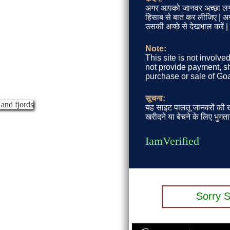
अगर आपको जानवर अच्छा लग
हिसाब से बात कर लीजिए | अगर
उसकी अच्छे से देखभाल करें 
Note:
This site is not involve
not provide payment, sh
purchase or sale of Goa
सूचना:
यह साइट पालतू जानवरों की खर
खरीदने या बेचने के लिए भुगता
IamVerified
Sorry S