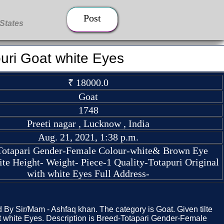
Post
uri Goat white Eyes
₹ 18000.0
Goat
1748
Preeti nagar , Lucknow , India
Aug. 21, 2021, 1:38 p.m.
Totapari Gender-Female Colour-white& Brown Eye
ite Height- Weight- Piece-1 Quality-Totapuri Original
with white Eyes Full Address-
d By Sir/Mam - Ashfaq khan. The category is Goat. Given tilte
t white Eyes. Description is Breed-Totapari Gender-Female