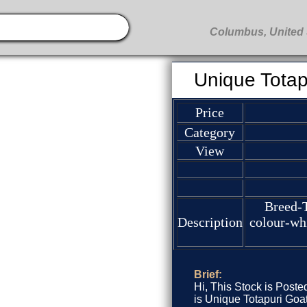
Unique Totap
Price
Category
View
Breed-
Description
colour-wh
Brief:
Hi, This Stock is Poste
is Unique Totapuri Goa