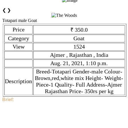
❮
❯
Totapari male Goat
Price
₹ 350.0
Category
Goat
View
1524
Ajmer , Rajasthan , India
Aug. 21, 2021, 1:10 p.m.
Breed-Totapari Gender-male Colour-
Brown,red,white mix Height- Weight-
Description
Piece-1 Quality- Full Address-Ajmer
Rajasthan Price- 350rs per kg
Brief:
Hi, This Stock is Posted By Sir/Mam - Sonu. The category is
Goat. Given tilte is Totapari male Goat. Description is Breed-
Totapari Gender-male Colour-Brown,red,white mix Height-
Weight- Piece-1 Quality- Full Address-Ajmer Rajasthan
Price- 350rs per kg. Price is ₹ 350.0 if you find the price high,