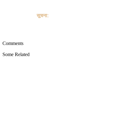
sale of Goat, and does not provide payment, shipping,
guarantee transactions or "buyer protection" for the purchase
or sale of Goat.
सूचना:
यह साइट पालतू जानवरों की खरीद या बिक्री के किसी भी लेन-देन में शामिल
नहीं है, और पालतू जानवरों को खरीदने या बेचने के लिए भुगतान, शिपिंग, गारंटी
लेनदेन या "खरीदार सुरक्षा" प्रदान नहीं करती है।
Comments
Some Related