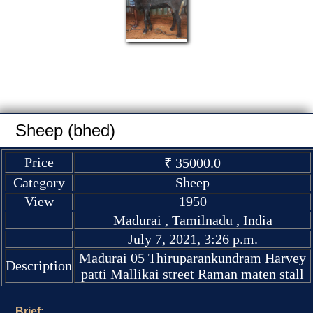
Sheep (bhed)
Price
₹ 35000.0
Category
Sheep
View
1950
Madurai , Tamilnadu , India
July 7, 2021, 3:26 p.m.
Madurai 05 Thiruparankundram Harvey
Description
patti Mallikai street Raman maten stall
Brief: