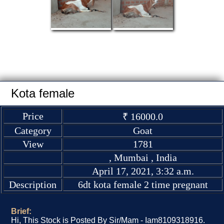
Kota female
Price
₹ 16000.0
Category
Goat
View
1781
, Mumbai , India
April 17, 2021, 3:32 a.m.
Description
6dt kota female 2 time pregnant
Brief:
Hi, This Stock is Posted By Sir/Mam - Iam8109318916.