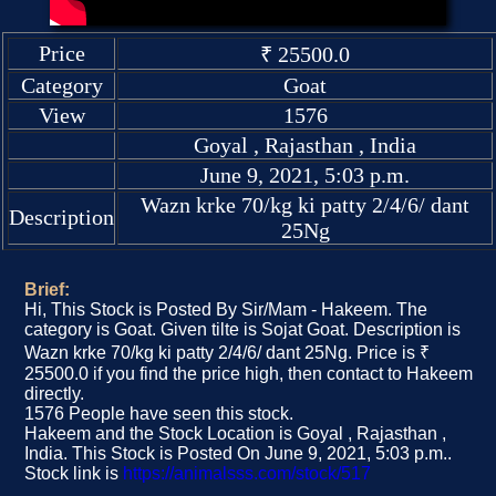
Price
₹ 25500.0
Category
Goat
View
1576
Goyal , Rajasthan , India
June 9, 2021, 5:03 p.m.
Wazn krke 70/kg ki patty 2/4/6/ dant
Description
25Ng
Brief:
Hi, This Stock is Posted By Sir/Mam - Hakeem. The
category is Goat. Given tilte is Sojat Goat. Description is
Wazn krke 70/kg ki patty 2/4/6/ dant 25Ng. Price is ₹
25500.0 if you find the price high, then contact to Hakeem
directly.
1576 People have seen this stock.
Hakeem and the Stock Location is Goyal , Rajasthan ,
India. This Stock is Posted On June 9, 2021, 5:03 p.m..
Stock link is
https://animalsss.com/stock/517