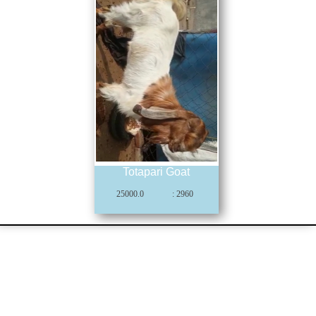
Totapari Goat
25000.0
: 2960