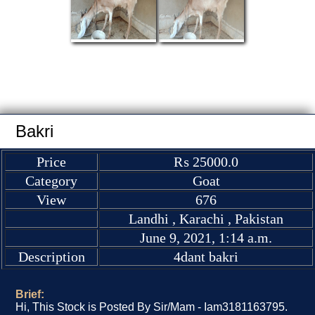
Bakri
Price
₨ 25000.0
Category
Goat
View
676
Landhi , Karachi , Pakistan
June 9, 2021, 1:14 a.m.
Description
4dant bakri
Brief:
Hi, This Stock is Posted By Sir/Mam - Iam3181163795.