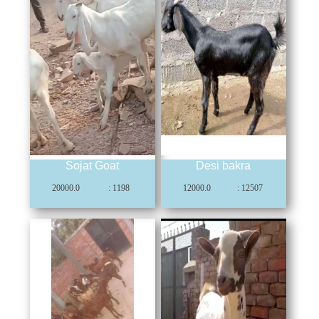
Sojat Goat
Desi bakra
20000.0
: 1198
12000.0
: 12507