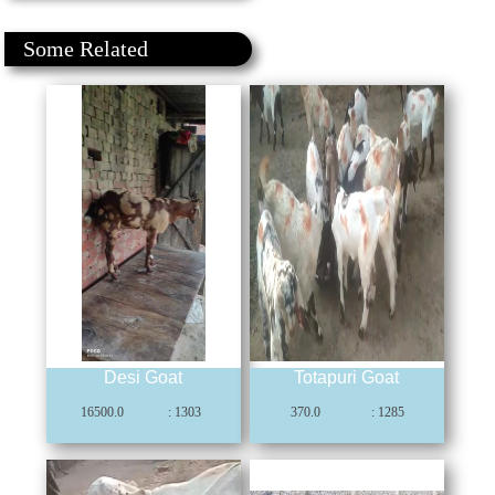
Some Related
Desi Goat
Totapuri Goat
16500.0
: 1303
370.0
: 1285