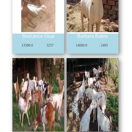
Best price Goat
Barbara Bakra
13500.0
: 3257
14000.0
: 2495