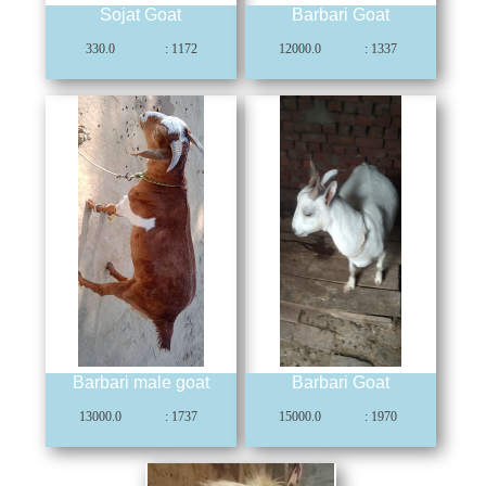
Sojat Goat
Barbari Goat
330.0
: 1172
12000.0
: 1337
Barbari male goat
Barbari Goat
13000.0
: 1737
15000.0
: 1970