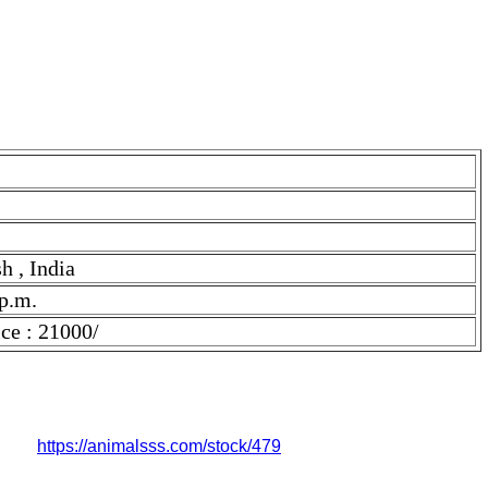
h , India
 p.m.
ice : 21000/
eth: 4 Price : 21000/. Price is ₹ 21000.0 if you find the price
nk is
https://animalsss.com/stock/479
 | इसका रेट ₹ 21000.0 है। यदि आपको कीमत अधिक लगती है, तो सीधे