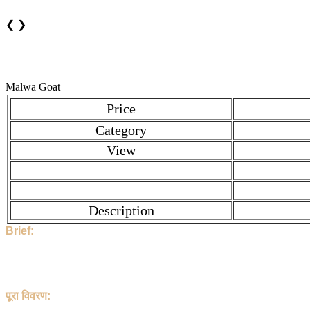
❮
❯
Malwa Goat
Price
Category
View
Description
Brief:
Hi, This Stock is Posted By Sir/Mam - Narendra. The category is
high, then contact to Narendra directly.
1897 People have seen this stock.
Narendra and the Stock Location is Indore , Madhya Pardesh , I
पूरा विवरण:
हेलो, इस पोस्ट को Narendra जी ने डाला है | यह Goat है | इसका शीर्षक