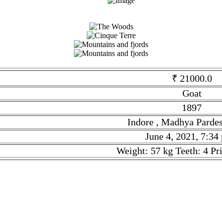
₹ 21000.0
Goat
1897
Indore , Madhya Pardes
June 4, 2021, 7:34
Weight: 57 kg Teeth: 4 Pr
 Goat. Given tilte is Malwa Goat. Description is Weight: 57 kg Te
ndia. This Stock is Posted On June 4, 2021, 7:34 p.m.. Stock li
 Malwa Goat है. सकी जानकारी Weight: 57 kg Teeth: 4 Price : 21000/ है