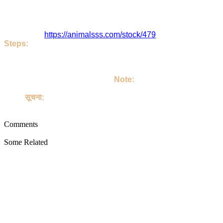
Narendra जी से संपर्क करें।
इसे 1897 लोग देख चुके
Narendra जी या पोस्ट का पता है - Indore , Madhya Pardesh , India. 
इसका लिंक है
https://animalsss.com/stock/479
Steps:
If do you like this Goat. Then call Owner - Narendra Ji
Talk on your own terms. If you take Goat, then keep it lovingl
अगर आपको जानवर अच्छा लग रहा है तो | आप Narendra जी को कॉल करिए | उसके
उसको अपने परिवार का सदस्य बनाइए |
Note:
This site is not involved in any transaction for the purchase o
Goat.
सूचना:
यह साइट पालतू जानवरों की खरीद या बिक्री के किसी भी लेन-देन में शामिल नहीं ह
Comments
Some Related