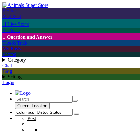
Profile
Add Post

Live Stock
Products

Question and Answer
Tips & Trick
My Posts
Photos
Category
Chat
Blog
Setting
Login
Current Location
Post