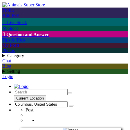
Profile
Add Post

Live Stock
Products

Question and Answer
Tips & Trick
My Posts
Photos
Category
Chat
Blog
Setting
Login
Current Location
Post