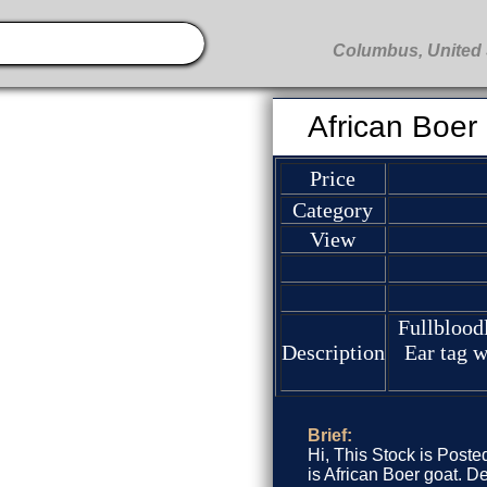
African Boer
Price
Category
View
Fullblood
Description
Ear tag w
Brief:
Hi, This Stock is Poste
is African Boer goat. D