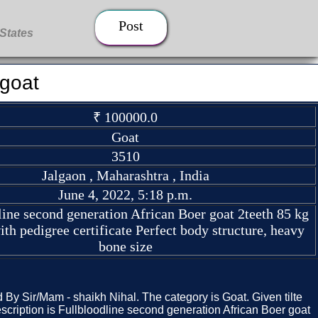
Post
 goat
₹ 100000.0
Goat
3510
Jalgaon , Maharashtra , India
June 4, 2022, 5:18 p.m.
line second generation African Boer goat 2teeth 85 kg
ith pedigree certificate Perfect body structure, heavy
bone size
d By Sir/Mam - shaikh Nihal. The category is Goat. Given tilte
escription is Fullbloodline second generation African Boer goat