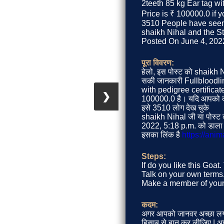
2teeth 85 kg Ear tag wi
Price is ₹ 100000.0 if y
3510 People have seen 
shaikh Nihal and the St
Posted On June 4, 2022,
पूरा विवरण:
हेलो, इस पोस्ट को shaikh N
सकी जानकारी Fullbloodli
with pedigree certificat
❯
100000.0 है। यदि आपको कीम
इसे 3510 लोग देख चुके
shaikh Nihal जी या पोस्ट 
2022, 5:18 p.m. को डाला 
इसका लिंक है
https://ani
Steps:
If do you like this Goat
Talk on your own terms. 
Make a member of your 
कदम:
अगर आपको जानवर अच्छा लग 
हिसाब से बात कर लीजिए | अगर