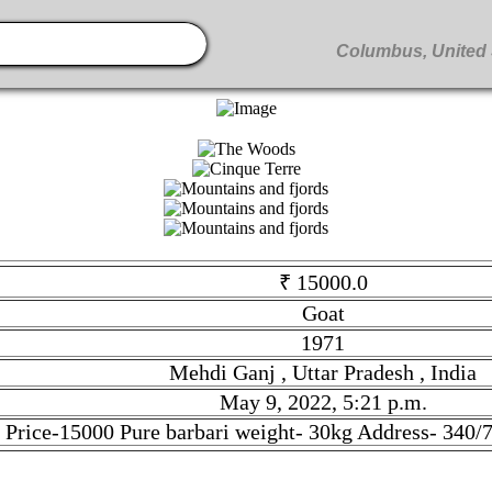
₹ 15000.0
Goat
1971
Mehdi Ganj , Uttar Pradesh , India
May 9, 2022, 5:21 p.m.
 Price-15000 Pure barbari weight- 30kg Address- 340/
at. Given tilte is Barbari Goat. Description is 2 Months gabhin