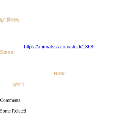
b.l.t.Road Mehdi Ganj Lucknow. Price is ₹ 15000.0 if you find the
1971 People have seen this stock.
Imran and the Stock Location is Mehdi Ganj , Uttar Pradesh , In
पूरा विवरण:
हेलो, इस पोस्ट को Imran जी ने डाला है | यह Goat है | इसका शीर्षक 
| इसका रेट ₹ 15000.0 है। यदि आपको कीमत अधिक लगती है, तो सीधे Imran जी
इसे 1971 लोग देख चुके
Imran जी या पोस्ट का पता है - Mehdi Ganj , Uttar Pradesh , India. इस
इसका लिंक है
https://animalsss.com/stock/1868
Steps:
If do you like this Goat. Then call Owner - Imran Ji
Talk on your own terms. If you take Goat, then keep it lovingly 
अगर आपको जानवर अच्छा लग रहा है तो | आप Imran जी को कॉल करिए | उसके बाद
अपने परिवार का सदस्य बनाइए |
Note:
This site is not involved in any transaction for the purchase or 
Goat.
सूचना:
यह साइट पालतू जानवरों की खरीद या बिक्री के किसी भी लेन-देन में शामिल नहीं है
Comments
Some Related