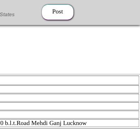
Post
70 b.l.t.Road Mehdi Ganj Lucknow
 Price-15000 Pure barbari weight- 30kg Address- 340/70