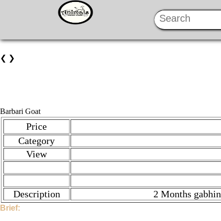
❮
❯
Barbari Goat
Price
Category
View
Description
2 Months gabhin
Brief:
Hi, This Stock is Posted By Sir/Mam - Imran. The category is Go