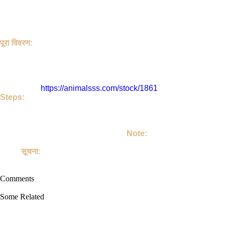
Hi, This Stock is Posted By Sir/Mam - Barkat Ali Banda. The ca
Price-55000 Address-Banda Uttar Pradesh. Price is ₹ 55000.0 if y
4771 People have seen this stock.
Barkat Ali Banda and the Stock Location is Banda , Uttar Prades
पूरा विवरण:
हेलो, इस पोस्ट को Barkat Ali Banda जी ने डाला है | यह Goat है | 
Uttar Pradesh है | इसका रेट ₹ 55000.0 है। यदि आपको कीमत अधिक लगती है
इसे 4771 लोग देख चुके
Barkat Ali Banda जी या पोस्ट का पता है - Banda , Uttar Pradesh , In
इसका लिंक है
https://animalsss.com/stock/1861
Steps:
If do you like this Goat. Then call Owner - Barkat Ali Banda Ji
Talk on your own terms. If you take Goat, then keep it lovingly 
अगर आपको जानवर अच्छा लग रहा है तो | आप Barkat Ali Banda जी को कॉल करिए
करें | उसको अपने परिवार का सदस्य बनाइए |
Note:
This site is not involved in any transaction for the purchase or 
Goat.
सूचना:
यह साइट पालतू जानवरों की खरीद या बिक्री के किसी भी लेन-देन में शामिल नहीं है
Comments
Some Related