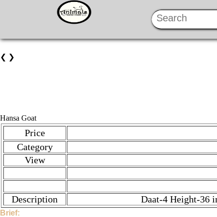
❮
❯
Hansa Goat
Price
Category
View
Description
Daat-4 Height-36 i
Brief: