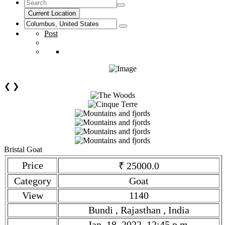
Current Location
Post
❮
❯
Bristal Goat
Price
₹ 25000.0
Category
Goat
View
1140
Bundi , Rajasthan , India
Jan. 18, 2022, 12:45 p.m.