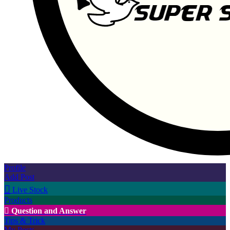
Profile
Add Post

Live Stock
Products

Question and Answer
Tips & Trick
My Posts