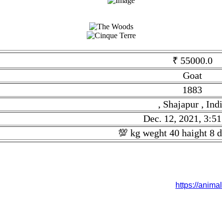
₹ 55000.0
Goat
1883
, Shajapur , Ind
Dec. 12, 2021, 3:51
💯 kg weght 40 haight 8 d
t. Given tilte is Malwa Goat. Description is 💯 kg weght 40 haight
is Posted On Dec. 12, 2021, 3:51 p.m.. Stock link is
https://anim
wa Goat है. सकी जानकारी 💯 kg weght 40 haight 8 dt prs 1 lakh है | इस