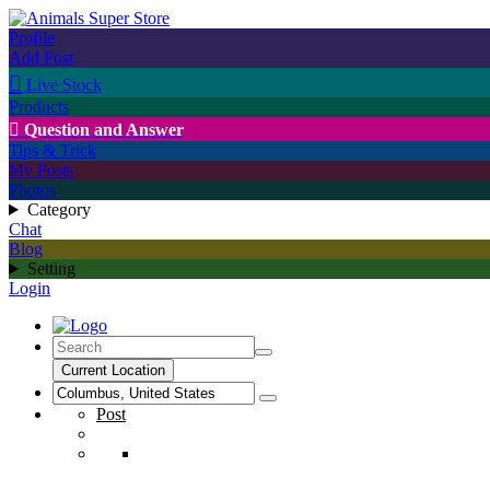
Profile
Add Post

Live Stock
Products

Question and Answer
Tips & Trick
My Posts
Photos
Category
Chat
Blog
Setting
Login
Current Location
Post