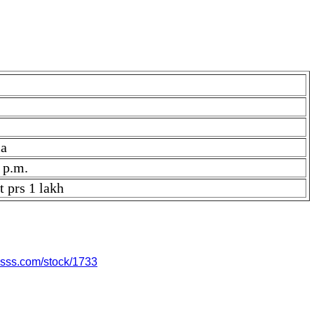
ia
 p.m.
t prs 1 lakh
 8 dt prs 1 lakh. Price is ₹ 55000.0 if you find the price high,
alsss.com/stock/1733
का रेट ₹ 55000.0 है। यदि आपको कीमत अधिक लगती है, तो सीधे Afsar जी से