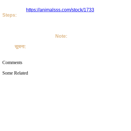
Afsar जी या पोस्ट का पता है - , Shajapur , India. इस पोस्ट को Dec. 12
इसका लिंक है
https://animalsss.com/stock/1733
Steps:
If do you like this Goat. Then call Owner - Afsar Ji
Talk on your own terms. If you take Goat, then keep it lovingl
अगर आपको जानवर अच्छा लग रहा है तो | आप Afsar जी को कॉल करिए | उसके बा
अपने परिवार का सदस्य बनाइए |
Note:
This site is not involved in any transaction for the purchase o
Goat.
सूचना:
यह साइट पालतू जानवरों की खरीद या बिक्री के किसी भी लेन-देन में शामिल नहीं ह
Comments
Some Related