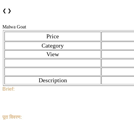
❮
❯
Malwa Goat
Price
Category
View
Description
Brief:
Hi, This Stock is Posted By Sir/Mam - Afsar. The category is Goa
then contact to Afsar directly.
1883 People have seen this stock.
Afsar and the Stock Location is , Shajapur , India. This Stock 
पूरा विवरण:
हेलो, इस पोस्ट को Afsar जी ने डाला है | यह Goat है | इसका शीर्षक Mal
संपर्क करें।
इसे 1883 लोग देख चुके