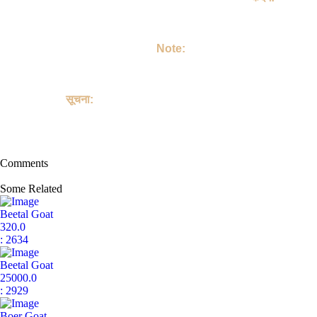
अगर आपको जानवर अच्छा लग रहा है तो | आप Yakoob जी को कॉल करिए |
उसके बाद आप अपने हिसाब से बात कर लीजिए | अगर आप जानवर ले लेते हैं तो |
आप जानवर लेने के बाद उसे मोहब्बत से पालिए | उसकी अच्छे से देखभाल करें |
उसको अपने परिवार का सदस्य बनाइए |
Note:
This site is not involved in any transaction for the purchase or
sale of Goat, and does not provide payment, shipping,
guarantee transactions or "buyer protection" for the purchase or
sale of Goat.
सूचना:
यह साइट पालतू जानवरों की खरीद या बिक्री के किसी भी लेन-देन में शामिल नहीं
है, और पालतू जानवरों को खरीदने या बेचने के लिए भुगतान, शिपिंग, गारंटी लेनदेन
या "खरीदार सुरक्षा" प्रदान नहीं करती है।
Comments
Some Related
Beetal Goat
320.0
: 2634
Beetal Goat
25000.0
: 2929
Boer Goat