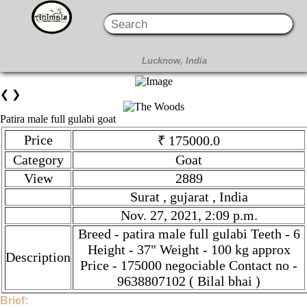
❮
❯
Patira male full gulabi goat
Price
₹ 175000.0
Category
Goat
View
2889
Surat , gujarat , India
Nov. 27, 2021, 2:09 p.m.
Breed - patira male full gulabi Teeth - 6
Height - 37" Weight - 100 kg approx
Description
Price - 175000 negociable Contact no -
9638807102 ( Bilal bhai )
Brief: