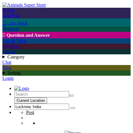
Profile
Add Post

Live Stock
Products

Question and Answer
Tips & Trick
My Posts
Photos
Category
Chat
Blog
Setting
Login
Current Location
Post