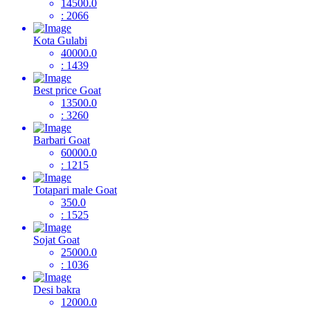
14500.0
: 2066
Kota Gulabi
40000.0
: 1439
Best price Goat
13500.0
: 3260
Barbari Goat
60000.0
: 1215
Totapari male Goat
350.0
: 1525
Sojat Goat
25000.0
: 1036
Desi bakra
12000.0