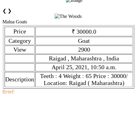
❮
❯
Malua Goats
Price
₹ 30000.0
Category
Goat
View
2900
Raigad , Maharashtra , India
April 25, 2021, 10:50 a.m.
Teeth : 4 Weight : 65 Price : 30000/
Description
Location: Raigad ( Maharashtra)
Brief:
Hi, This Stock is Posted By Sir/Mam - Arbaz Khan. The
category is Goat. Given tilte is Malua Goats. Description is
Teeth : 4 Weight : 65 Price : 30000/ Location: Raigad (
Maharashtra) . Price is ₹ 30000.0 if you find the price high,
then contact to Arbaz Khan directly.
2900 People have seen this stock.
Arbaz Khan and the Stock Location is Raigad , Maharashtra ,