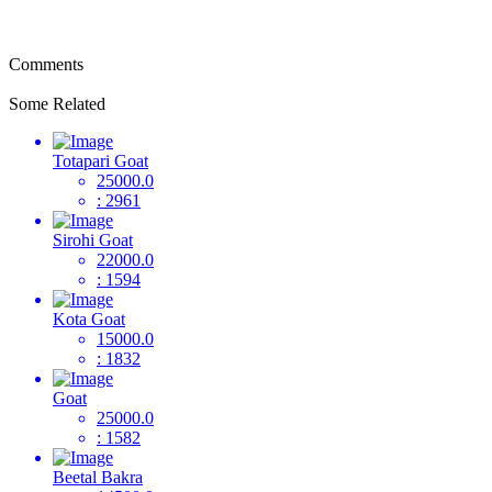
नहीं है, और पालतू जानवरों को खरीदने या बेचने के लिए भुगतान, शिपिंग, गारंटी
लेनदेन या "खरीदार सुरक्षा" प्रदान नहीं करती है।
Comments
Some Related
Totapari Goat
25000.0
: 2961
Sirohi Goat
22000.0
: 1594
Kota Goat
15000.0
: 1832
Goat
25000.0
: 1582
Beetal Bakra