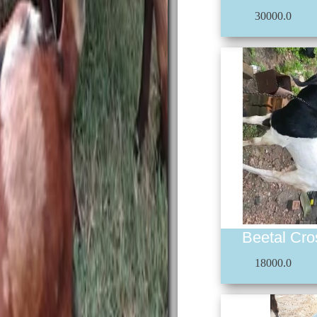
30000.0
Beetal Cr
18000.0