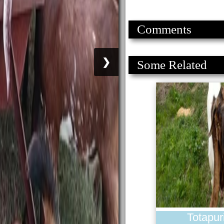
Comments
❯
Some Related
Totapur