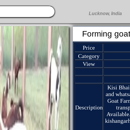
Forming goa
Price
Category
View
Kisi Bhai
and what
Goat Far
Description
transp
Available.
kishangar