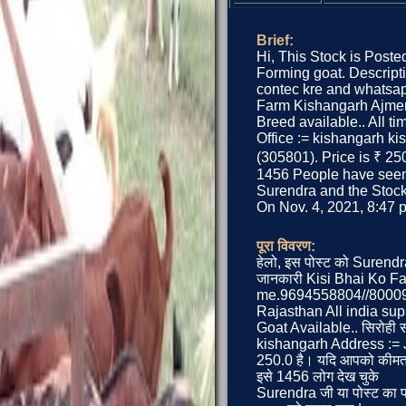
Brief:
Hi, This Stock is Poste
Forming goat. Descriptio
contec kre and whats
Farm Kishangarh Ajmer R
Breed available.. All tim
Office := kishangarh k
(305801). Price is ₹ 250
1456 People have seen 
Surendra and the Stock 
On Nov. 4, 2021, 8:47 p
पूरा विवरण:
हेलो, इस पोस्ट को Surendra
जानकारी Kisi Bhai Ko Far
me.9694558804//8000
Rajasthan All india supp
Goat Available.. सिरोही स
kishangarh Address := J
250.0 है। यदि आपको कीमत अ
इसे 1456 लोग देख चुके
Surendra जी या पोस्ट का प