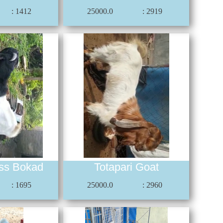
: 1412
25000.0
: 2919
oss Bokad
Totapari Goat
: 1695
25000.0
: 2960