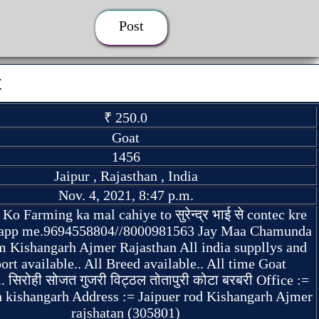
Post
t
₹ 250.0
Goat
1456
Jaipur , Rajasthan , India
Nov. 4, 2021, 8:47 p.m.
 Ko Farming ka mal cahiye to सुरेन्द्र भाई से contec kre
sapp me.9694558804//8000981563 Jay Maa Chamunda
m Kishangarh Ajmer Rajasthan All india suppllys and
ort available.. All Breed available.. All time Goat
. सिरोही सोजत गुजरी विट्ठल तोतापुरी कोटा बरबरी Office :=
h kishangarh Address := Jaipuer rod Kishangarh Ajmer
rajshatan (305801)