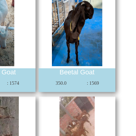
i Goat
Beetal Goat
: 1574
350.0
: 1569