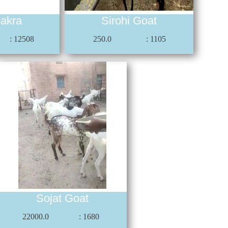
bakra
Sirohi Goat
: 12508
250.0
: 1105
Sojat Goat
22000.0
: 1680