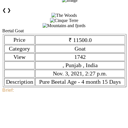
❮
❯
Beetal Goat
Price
₹ 11500.0
Category
Goat
View
1742
, Punjab , India
Nov. 3, 2021, 2:27 p.m.
Description
Pure Beetal Age - 4 month 15 Days
Brief:
Hi, This Stock is Posted By Sir/Mam - 7355847338. The
category is Goat. Given tilte is Beetal Goat. Description is
Pure Beetal Age - 4 month 15 Days . Price is ₹ 11500.0 if you
find the price high, then contact to 7355847338 directly.
1742 People have seen this stock.
7355847338 and the Stock Location is , Punjab , India. This
Stock is Posted On Nov. 3, 2021, 2:27 p.m.. Stock link is