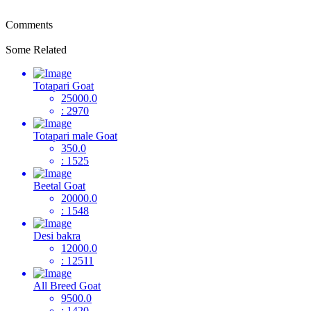
Comments
Some Related
Totapari Goat
25000.0
: 2970
Totapari male Goat
350.0
: 1525
Beetal Goat
20000.0
: 1548
Desi bakra
12000.0
: 12511
All Breed Goat
9500.0
: 1420