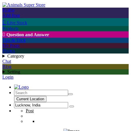
Profile
Add Post

Live Stock
Products

Question and Answer
Tips & Trick
My Posts
Photos
Category
Chat
Blog
Setting
Login
Current Location
Post