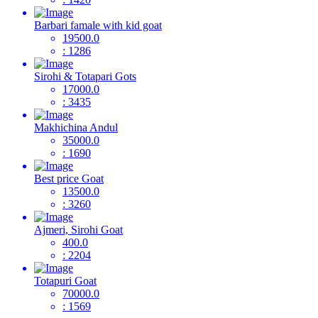
Barbari famale with kid goat
19500.0
: 1286
Sirohi & Totapari Gots
17000.0
: 3435
Makhichina Andul
35000.0
: 1690
Best price Goat
13500.0
: 3260
Ajmeri, Sirohi Goat
400.0
: 2204
Totapuri Goat
70000.0
: 1569