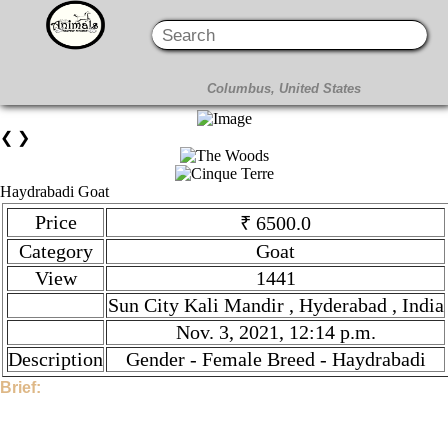
❮
❯
Haydrabadi Goat
Price
₹ 6500.0
Category
Goat
View
1441
Sun City Kali Mandir , Hyderabad , India
Nov. 3, 2021, 12:14 p.m.
Description
Gender - Female Breed - Haydrabadi
Brief:
Hi, This Stock is Posted By Sir/Mam - KaleemUddin. The
category is Goat. Given tilte is Haydrabadi Goat. Description is
Gender - Female Breed - Haydrabadi. Price is ₹ 6500.0 if you