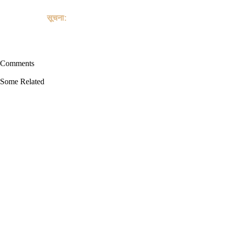
guarantee transactions or "buyer protection" for the purchase or
sale of Goat.
सूचना:
यह साइट पालतू जानवरों की खरीद या बिक्री के किसी भी लेन-देन में शामिल नहीं
है, और पालतू जानवरों को खरीदने या बेचने के लिए भुगतान, शिपिंग, गारंटी लेनदेन
या "खरीदार सुरक्षा" प्रदान नहीं करती है।
Comments
Some Related