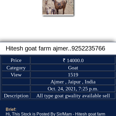
Hitesh goat farm ajmer..9252235766
Price
₹ 14000.0
Category
Goat
View
1519
Ajmer , Jaipur , India
Oct. 24, 2021, 7:25 p.m.
Description
All type goat gwality available sell
Brief:
Hi, This Stock is Posted By Sir/Mam - Hitesh goat farm