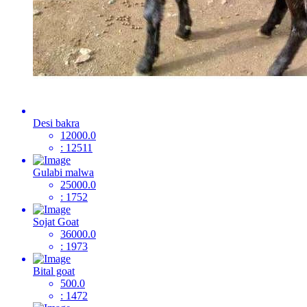
Desi bakra
12000.0
: 12511
Gulabi malwa
25000.0
: 1752
Sojat Goat
36000.0
: 1973
Bital goat
500.0
: 1472