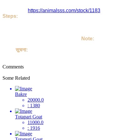
Harbeer Gurjar जी या पोस्ट का पता है - Karoli , Rajasthan , India. इ
इसका लिंक है
https://animalsss.com/stock/1183
Steps:
If do you like this Goat. Then call Owner - Harbeer Gurjar Ji
Talk on your own terms. If you take Goat, then keep it lovingl
अगर आपको जानवर अच्छा लग रहा है तो | आप Harbeer Gurjar जी को कॉल करिए
करें | उसको अपने परिवार का सदस्य बनाइए |
Note:
This site is not involved in any transaction for the purchase o
Goat.
सूचना:
यह साइट पालतू जानवरों की खरीद या बिक्री के किसी भी लेन-देन में शामिल नहीं ह
Comments
Some Related
Bakre
20000.0
: 1380
Totapari Goat
11000.0
: 1916
Totapuri Goat