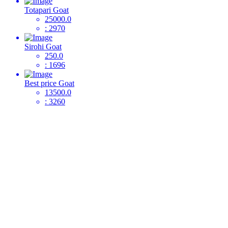
Totapari Goat
25000.0
: 2970
Sirohi Goat
250.0
: 1696
Best price Goat
13500.0
: 3260