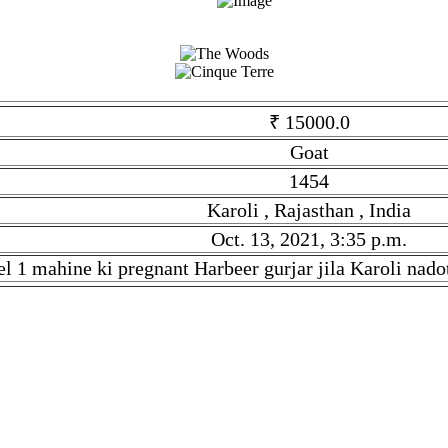
₹ 15000.0
Goat
1454
Karoli , Rajasthan , India
Oct. 13, 2021, 3:35 p.m.
l 1 mahine ki pregnant Harbeer gurjar jila Karoli nado
ory is Goat. Given tilte is Totapuri Bakra. Description is Fimel 
h, then contact to Harbeer Gurjar directly.
ndia. This Stock is Posted On Oct. 13, 2021, 3:35 p.m.. Stock lin
 शीर्षक Totapuri Bakra है. सकी जानकारी Fimel 1 mahine ki pregnant Ha
r जी से संपर्क करें।