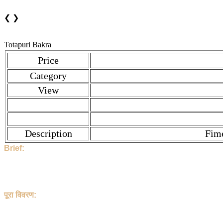
❮
❯
Totapuri Bakra
Price
Category
View
Description
Fime
Brief:
Hi, This Stock is Posted By Sir/Mam - Harbeer Gurjar. The categ
sandeda post rajpur. Price is ₹ 15000.0 if you find the price hig
1454 People have seen this stock.
Harbeer Gurjar and the Stock Location is Karoli , Rajasthan , I
पूरा विवरण:
हेलो, इस पोस्ट को Harbeer Gurjar जी ने डाला है | यह Goat है | इसका
रेट ₹ 15000.0 है। यदि आपको कीमत अधिक लगती है, तो सीधे Harbeer Gurja
इसे 1454 लोग देख चुके