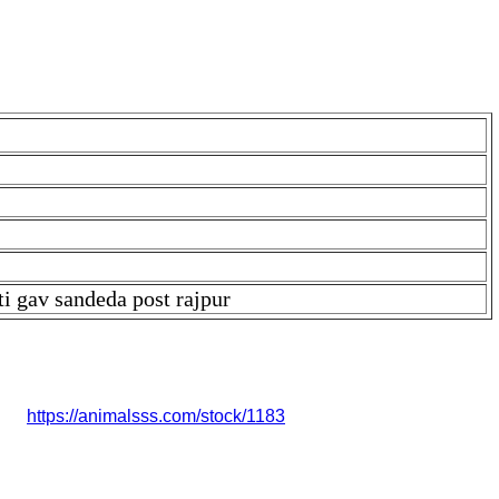
ti gav sandeda post rajpur
1 mahine ki pregnant Harbeer gurjar jila Karoli nadoti gav
k is
https://animalsss.com/stock/1183
rbeer gurjar jila Karoli nadoti gav sandeda post rajpur है | इसका