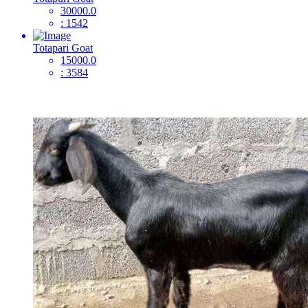
30000.0
: 1542
Totapari Goat
15000.0
: 3584