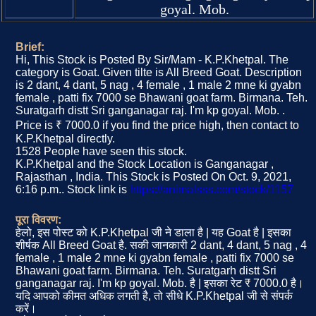
goyal. Mob.
Brief:
Hi, This Stock is Posted By Sir/Mam - K.P.Khetpal. The
category is Goat. Given tilte is All Breed Goat. Description
is 2 dant, 4 dant, 5 nag , 4 female , 1 male 2 mne ki gyabn
female , patti fix 7000 se Bhawani goat farm. Birmana. Teh.
Suratgarh distt Sri ganganagar raj. I'm kp goyal. Mob. .
Price is ₹ 7000.0 if you find the price high, then contact to
K.P.Khetpal directly.
1528 People have seen this stock.
K.P.Khetpal and the Stock Location is Ganganagar ,
Rajasthan , India. This Stock is Posted On Oct. 9, 2021,
6:16 p.m.. Stock link is
https://animalsss.com/stock/1157
पूरा विवरण:
हेलो, इस पोस्ट को K.P.Khetpal जी ने डाला है | यह Goat है | इसका
शीर्षक All Breed Goat है. सकी जानकारी 2 dant, 4 dant, 5 nag , 4
female , 1 male 2 mne ki gyabn female , patti fix 7000 se
Bhawani goat farm. Birmana. Teh. Suratgarh distt Sri
ganganagar raj. I'm kp goyal. Mob. है | इसका रेट ₹ 7000.0 है।
यदि आपको कीमत अधिक लगती है, तो सीधे K.P.Khetpal जी से संपर्क
करें।