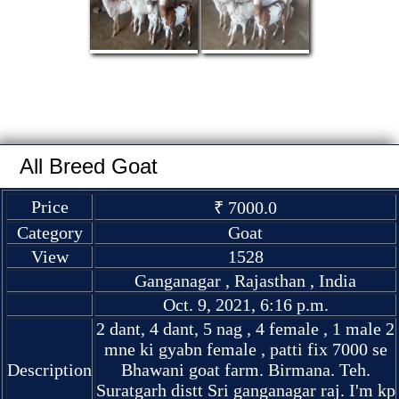
All Breed Goat
Price
₹ 7000.0
Category
Goat
View
1528
Ganganagar , Rajasthan , India
Oct. 9, 2021, 6:16 p.m.
2 dant, 4 dant, 5 nag , 4 female , 1 male 2
mne ki gyabn female , patti fix 7000 se
Description
Bhawani goat farm. Birmana. Teh.
Suratgarh distt Sri ganganagar raj. I'm kp