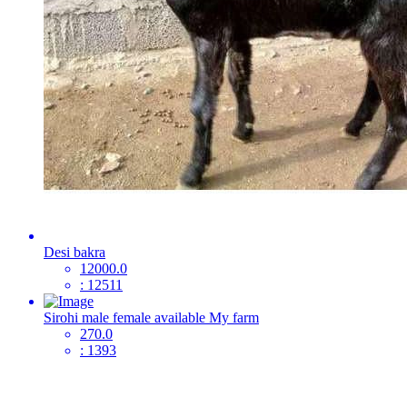
Desi bakra
12000.0
: 12511
Sirohi male female available My farm
270.0
: 1393