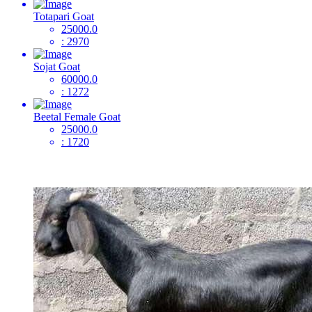
Totapari Goat
25000.0
: 2970
Sojat Goat
60000.0
: 1272
Beetal Female Goat
25000.0
: 1720