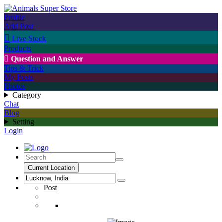
Profile
Add Post

Live Stock
Products

Question and Answer
Tips & Trick
My Posts
Photos
Category
Chat
Blog
Setting
Login
Current Location
Post