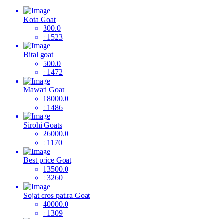
Kota Goat
300.0
: 1523
Bital goat
500.0
: 1472
Mawati Goat
18000.0
: 1486
Sirohi Goats
26000.0
: 1170
Best price Goat
13500.0
: 3260
Sojat cros patira Goat
40000.0
: 1309