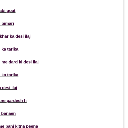
abi goat
 bimari
har ka desi ilaj
 ka tarika
me dard ki desi ilaj
 ka tarika
desi ilaj
tne pardesh h
 banaen
e pani kitna peena