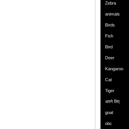
Zebra
animals
Birds
Fish
Bird
Deer
Kangaroo
Cat
Tiger
अपने लिए
goat
obc