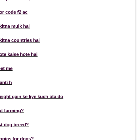
or code f2 ac
itna mulk hai
itna countries hai
te kaise hote hai
pet me
anti h
ight gain ke liye kuch bta do
at farming?
st dog breed?
opics for dogs?