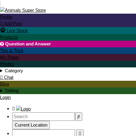
Profile
Add Post

Live Stock
Products
Question and Answer

Tips & Trick
My Posts
Photos
Category
Chat
Blog
Setting
Login
Current Location