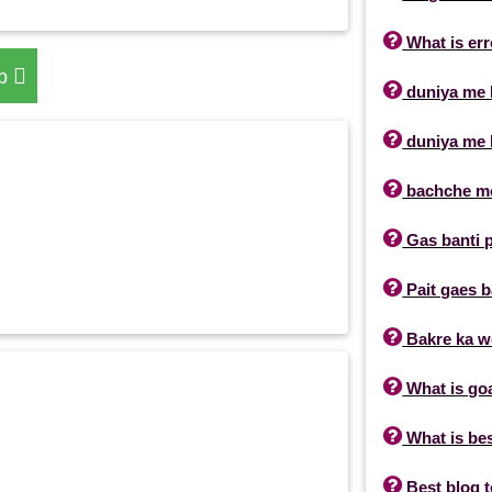

What is err
op

duniya me k

duniya me k

bachche mo

Gas banti 

Pait gaes b

Bakre ka we

What is go

What is be

Best blog t