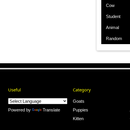
Cow
Student
Animal
Random
Useful
Category
Goats
Powered by
Translate
Puppies
Kitten