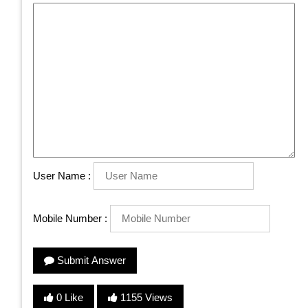
User Name :
Mobile Number :
Submit Answer
0 Like
1155 Views