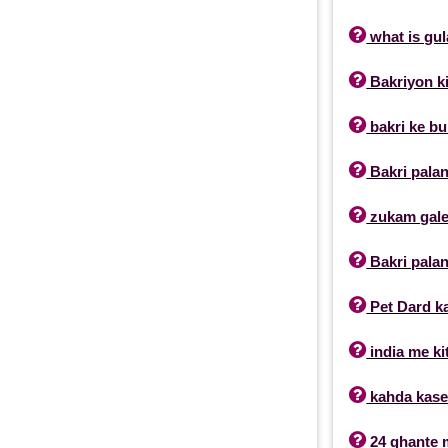

what is gul

Bakriyon ki

bakri ke buk

Bakri palan

zukam gale 

Bakri palan

Pet Dard ka 

india me ki

kahda kase

24 ghante m