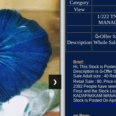
Category
View
1/222 
MANALI
🥳Offer S
Description
Whole Sale
Brief:
Hi, This Stock is Posted
Description is 🥳Offer
Sale Adult size : 40 Re
❯
Retail Sale : 80. Price i
2392 People have seen 
Firoz and the Stock 
KADAPAKKAM MANALI 
Stock is Posted On April
https://animalsss.com/s