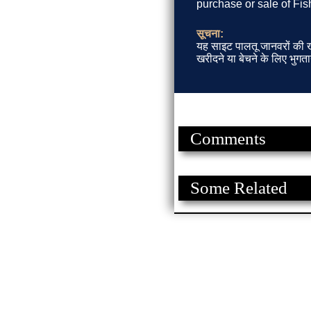
purchase or sale of Fis
सूचना:
यह साइट पालतू जानवरों की खर
खरीदने या बेचने के लिए भुगता
Comments
Some Related