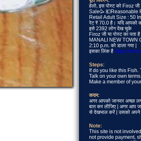
पूरा विवरण:
हेलो, इस पोस्ट को Firoz जी
Sale🥳 💶Reasonable Pr
Retail Adult Size : 50 I
रेट ₹ 70.0 है। यदि आपको की
इसे 2392 लोग देख चुके
Firoz जी या पोस्ट का
MANALI NEW TOWN CHENN
2:10 p.m. को डाला गया |
इसका लिंक है
https://ani
Steps:
If do you like this Fish
Talk on your own terms. 
Make a member of your 
कदम:
अगर आपको जानवर अच्छा लग 
बात कर लीजिए | अगर आप जानवर
से देखभाल करें | उसको अपने
Note:
This site is not involve
not provide payment, sh