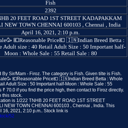
Fish
2392
TNHB 20 FEET ROAD 1ST STREET KADAPAKKAM
 NEW TOWN CHENNAI 600103 , Chennai , India
April 16, 2021, 2:10 p.m.
ale🥳 💶Reasonable Price💶 🇮🇳Indian Breed Betta :
 Adult size : 40 Retail Adult Size : 50 Important half-
Moon : Whole Sale : 55 Retail Sale : 80
 By Sir/Mam - Firoz. The category is Fish. Given tilte is Fish.
 Sale🥳 💶Reasonable Price💶 🇮🇳Indian Breed Betta : Whole
tail Adult Size : 50 Important half-Moon : Whole Sale : 55
s ₹ 70.0 if you find the price high, then contact to Firoz directly.
this stock.
Location is 1/222 TNHB 20 FEET ROAD 1ST STREET
NEW TOWN CHENNAI 600103 , Chennai , India. This
 16, 2021, 2:10 p.m.. Stock link is
tock/52