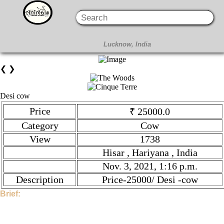
❮
❯
Desi cow
Price
₹ 25000.0
Category
Cow
View
1738
Hisar , Hariyana , India
Nov. 3, 2021, 1:16 p.m.
Description
Price-25000/ Desi -cow
Brief:
Hi, This Stock is Posted By Sir/Mam - Swarn singh. The
category is Cow. Given tilte is Desi cow. Description is Price-
25000/ Desi -cow . Price is ₹ 25000.0 if you find the price high,