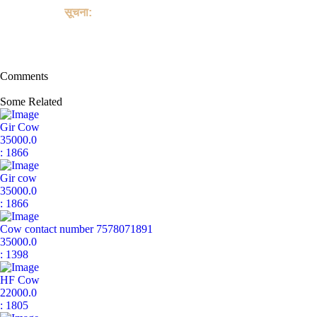
sale of Cow.
सूचना:
यह साइट पालतू जानवरों की खरीद या बिक्री के किसी भी लेन-देन में शामिल नहीं
है, और पालतू जानवरों को खरीदने या बेचने के लिए भुगतान, शिपिंग, गारंटी लेनदेन
या "खरीदार सुरक्षा" प्रदान नहीं करती है।
Comments
Some Related
Gir Cow
35000.0
: 1866
Gir cow
35000.0
: 1866
Cow contact number 7578071891
35000.0
: 1398
HF Cow
22000.0
: 1805