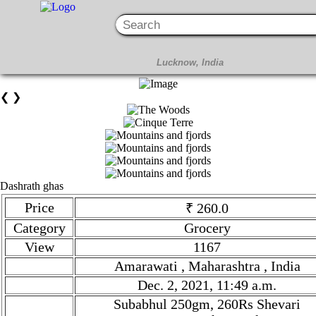
❮
❯
Dashrath ghas
Price
₹ 260.0
Category
Grocery
View
1167
Amarawati , Maharashtra , India
Dec. 2, 2021, 11:49 a.m.
Subabhul 250gm, 260Rs Shevari