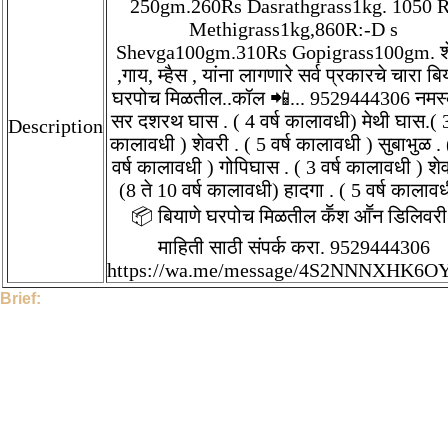
250gm.260Rs Dasrathgrass1kg. 1050 
Methigrass1kg,860R:-D s
Shevga100gm.310Rs Gopigrass100gm. श
,गाय, म्हैस , यांना लागणारे सर्व प्रकारचे चारा बि
घरपोच मिळतील..कॉल 📲... 9529444306 नमस
सर दशरथ घास . ( 4 वर्ष कालावधी) मेथी घास.( 3 
Description
कालावधी ) शेवरी . ( 5 वर्ष कालावधी ) सुबाभुळ .
वर्ष कालावधी ) गोपिघास . ( 3 वर्ष कालावधी ) शेव
(8 ते 10 वर्ष कालावधी) हादगा . ( 5 वर्ष कालावध
📦 बियाणे घरपोच मिळतील कॕश आॕन डिलिवरी
माहिती साठी संपर्क करा. 9529444306
https://wa.me/message/4S2NNNXHK6
Brief:
Hi, This Stock is Posted By Sir/Mam - Supriya . The category is
Grocery. Given tilte is Dashrath ghas. Description is Subabhul
250gm, 260Rs Shevari 250gm.260Rs Dasrathgrass1kg. 1050
Rs Methigrass1kg,860R:-D s Shevga100gm.310Rs
Gopigrass100gm. शेळी ,गाय, म्हैस , यांना लागणारे सर्व प्रकारचे चारा बियाणे
घरपोच मिळतील..कॉल 📲... 9529444306 नमस्कार सर दशरथ घास . ( 4 वर्ष
कालावधी) मेथी घास.( 3 वर्ष कालावधी ) शेवरी . ( 5 वर्ष कालावधी ) सुबाभुळ . (
10 वर्ष कालावधी ) गोपिघास . ( 3 वर्ष कालावधी ) शेवगा .(8 ते 10 वर्ष कालावधी)