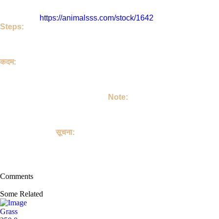
Supriya जी या पोस्ट का पता है - Amarawati , Maharashtra , India. इस
पोस्ट को Dec. 2, 2021, 11:49 a.m. को डाला गया |
इसका लिंक है
https://animalsss.com/stock/1642
Steps:
If do you like this Grocery. Then call Owner - Supriya Ji
Talk on your own terms. If you take Grocery, then keep it
lovingly , Take Care of Grocery, Make a member of your family.
कदम:
अगर आपको जानवर अच्छा लग रहा है तो | आप Supriya जी को कॉल करिए |
उसके बाद आप अपने हिसाब से बात कर लीजिए | अगर आप जानवर ले लेते हैं तो |
आप जानवर लेने के बाद उसे मोहब्बत से पालिए | उसकी अच्छे से देखभाल करें |
उसको अपने परिवार का सदस्य बनाइए |
Note:
This site is not involved in any transaction for the purchase or
sale of Grocery, and does not provide payment, shipping,
guarantee transactions or "buyer protection" for the purchase or
sale of Grocery.
सूचना:
यह साइट पालतू जानवरों की खरीद या बिक्री के किसी भी लेन-देन में शामिल नहीं
है, और पालतू जानवरों को खरीदने या बेचने के लिए भुगतान, शिपिंग, गारंटी लेनदेन
या "खरीदार सुरक्षा" प्रदान नहीं करती है।
Comments
Some Related
Grass