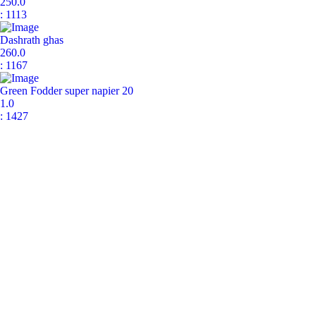
250.0
: 1113
Dashrath ghas
260.0
: 1167
Green Fodder super napier 20
1.0
: 1427