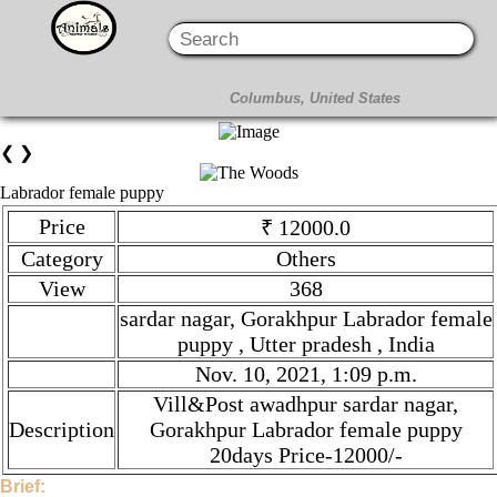
❮
❯
Labrador female puppy
Price
₹ 12000.0
Category
Others
View
368
sardar nagar, Gorakhpur Labrador female
puppy , Utter pradesh , India
Nov. 10, 2021, 1:09 p.m.
Vill&Post awadhpur sardar nagar,
Description
Gorakhpur Labrador female puppy
20days Price-12000/-
Brief: