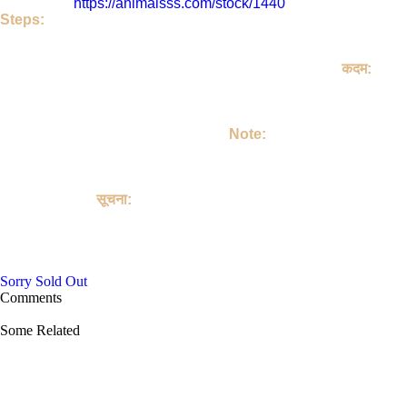
इसका लिंक है
https://animalsss.com/stock/1440
Steps:
If do you like this Others. Then call Owner - Abdunnseer Ji
Talk on your own terms. If you take Others, then keep it lovingly
, Take Care of Others, Make a member of your family.
कदम:
अगर आपको जानवर अच्छा लग रहा है तो | आप Abdunnseer जी को कॉल
करिए | उसके बाद आप अपने हिसाब से बात कर लीजिए | अगर आप जानवर ले लेते
हैं तो | आप जानवर लेने के बाद उसे मोहब्बत से पालिए | उसकी अच्छे से देखभाल
करें | उसको अपने परिवार का सदस्य बनाइए |
Note:
This site is not involved in any transaction for the purchase or
sale of Others, and does not provide payment, shipping,
guarantee transactions or "buyer protection" for the purchase or
sale of Others.
सूचना:
यह साइट पालतू जानवरों की खरीद या बिक्री के किसी भी लेन-देन में शामिल नहीं
है, और पालतू जानवरों को खरीदने या बेचने के लिए भुगतान, शिपिंग, गारंटी लेनदेन
या "खरीदार सुरक्षा" प्रदान नहीं करती है।
Sorry Sold Out
Comments
Some Related