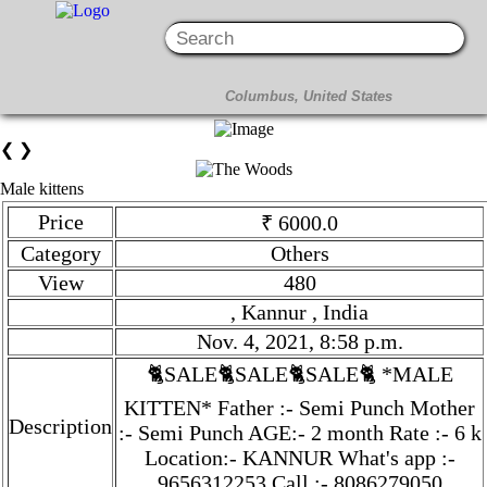
❮
❯
Male kittens
Price
₹ 6000.0
Category
Others
View
480
, Kannur , India
Nov. 4, 2021, 8:58 p.m.
🐈SALE🐈SALE🐈SALE🐈 *MALE
KITTEN* Father :- Semi Punch Mother
Description
:- Semi Punch AGE:- 2 month Rate :- 6 k
Location:- KANNUR What's app :-
9656312253 Call :- 8086279050