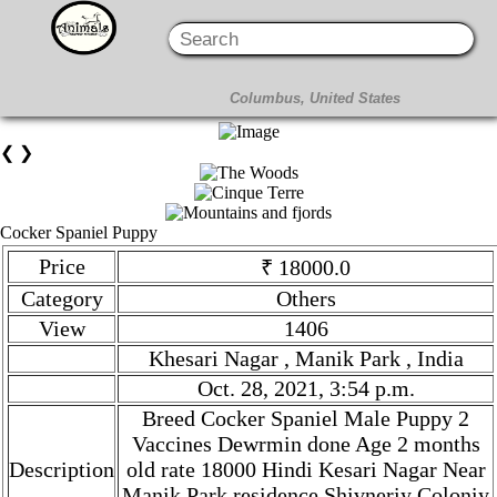
❮
❯
Cocker Spaniel Puppy
Price
₹ 18000.0
Category
Others
View
1406
Khesari Nagar , Manik Park , India
Oct. 28, 2021, 3:54 p.m.
Breed Cocker Spaniel Male Puppy 2
Vaccines Dewrmin done Age 2 months
Description
old rate 18000 Hindi Kesari Nagar Near
Manik Park residence Shivneriy Coloniy