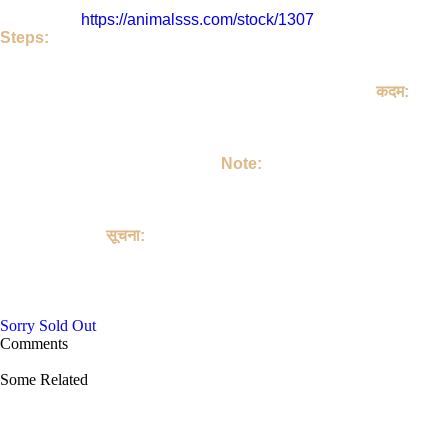
India. इस पोस्ट को Oct. 28, 2021, 3:54 p.m. को डाला गया |
इसका लिंक है
https://animalsss.com/stock/1307
Steps:
If do you like this Others. Then call Owner - Sagar Giri Ji
Talk on your own terms. If you take Others, then keep it lovingly
, Take Care of Others, Make a member of your family.
कदम:
अगर आपको जानवर अच्छा लग रहा है तो | आप Sagar Giri जी को कॉल करिए |
उसके बाद आप अपने हिसाब से बात कर लीजिए | अगर आप जानवर ले लेते हैं तो |
आप जानवर लेने के बाद उसे मोहब्बत से पालिए | उसकी अच्छे से देखभाल करें |
उसको अपने परिवार का सदस्य बनाइए |
Note:
This site is not involved in any transaction for the purchase or
sale of Others, and does not provide payment, shipping,
guarantee transactions or "buyer protection" for the purchase or
sale of Others.
सूचना:
यह साइट पालतू जानवरों की खरीद या बिक्री के किसी भी लेन-देन में शामिल नहीं
है, और पालतू जानवरों को खरीदने या बेचने के लिए भुगतान, शिपिंग, गारंटी लेनदेन
या "खरीदार सुरक्षा" प्रदान नहीं करती है।
Sorry Sold Out
Comments
Some Related