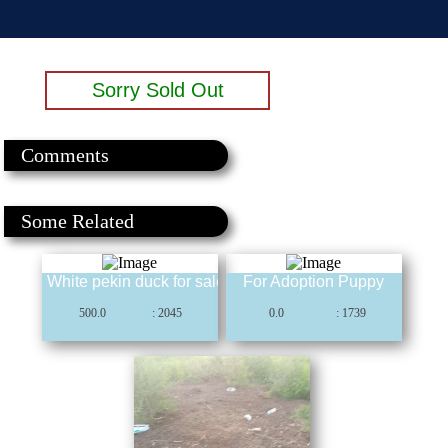
Sorry Sold Out
Comments
Some Related
White pekin duck for sale
For Adoption Puppy
500.0
: 2045
0.0
: 1739