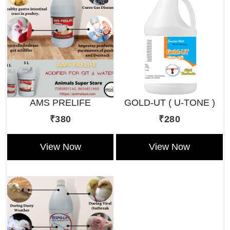
AMS PRELIFE
GOLD-UT ( U-TONE )
₹380
₹280
View Now
View Now