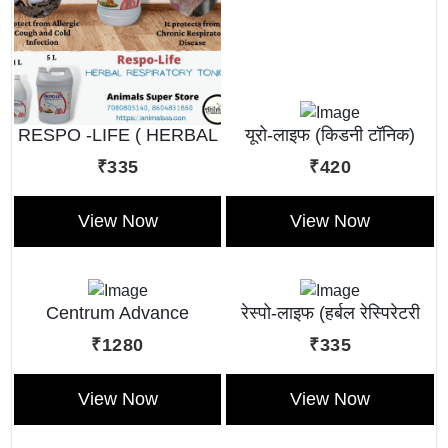
RESPO -LIFE ( HERBAL
यूरो-लाइफ (किडनी टॉनिक)
RESPIRATORY TONIC )
₹335
₹420
View Now
View Now
Centrum Advance
रेस्पो-लाइफ (हर्बल रेस्पिरेटरी
(Multivitamin Liquid)
टॉनिक)
₹1280
₹335
View Now
View Now