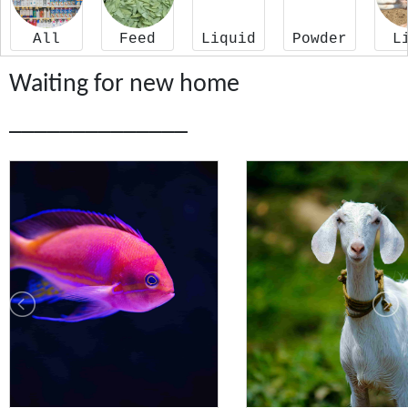
All
Feed
Liquid
Powder
L
Waiting for new home
______________