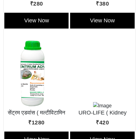
Calcium Tonic
₹280
₹380
View Now
View Now
सेंट्रम एडवांस ( मल्टीविटामिन
URO-LIFE ( Kidney
लिक्विड )
Tonic)
₹1280
₹420