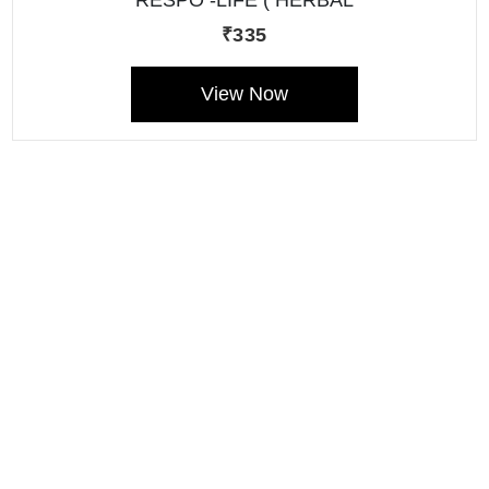
RESPO -LIFE ( HERBAL
RESPIRATORY TONIC )
₹335
View Now