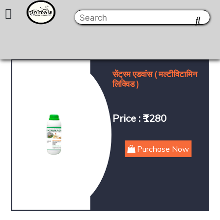
सेंट्रम एडवांस ( मल्टीविटामिन
लिक्विड )
Price : ₹1280
Purchase Now