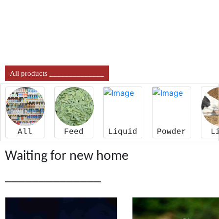
All products ______________
All
Feed
Liquid
Powder
L
Waiting for new home
______________