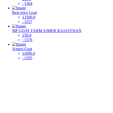
: 1364
Best price Goat
13500.0
: 3257
MP GOAT FARM AJMER RAJASTHAN
250.0
: 1576
Ajmeri Goat
11000.0
: 1595