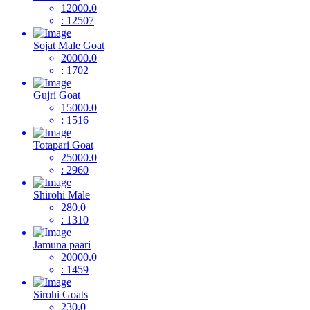
12000.0
: 12507
Sojat Male Goat
20000.0
: 1702
Gujri Goat
15000.0
: 1516
Totapari Goat
25000.0
: 2960
Shirohi Male
280.0
: 1310
Jamuna paari
20000.0
: 1459
Sirohi Goats
230.0