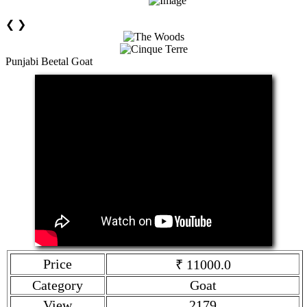
❮
❯
Punjabi Beetal Goat
Price
₹ 11000.0
Category
Goat
View
2179