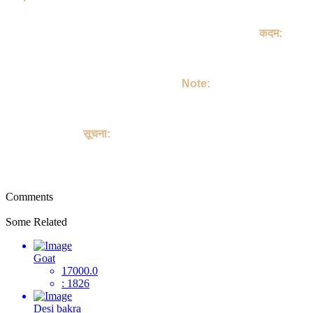
If do you like this Goat. Then call Owner - Gurpreet Ji
Talk on your own terms. If you take Goat, then keep it lovingly
, Take Care of Goat, Make a member of your family.
कदम:
अगर आपको जानवर अच्छा लग रहा है तो | आप Gurpreet जी को कॉल करिए
| उसके बाद आप अपने हिसाब से बात कर लीजिए | अगर आप जानवर ले लेते हैं
तो | आप जानवर लेने के बाद उसे मोहब्बत से पालिए | उसकी अच्छे से देखभाल
करें | उसको अपने परिवार का सदस्य बनाइए |
Note:
This site is not involved in any transaction for the purchase or
sale of Goat, and does not provide payment, shipping,
guarantee transactions or "buyer protection" for the purchase
or sale of Goat.
सूचना:
यह साइट पालतू जानवरों की खरीद या बिक्री के किसी भी लेन-देन में शामिल
नहीं है, और पालतू जानवरों को खरीदने या बेचने के लिए भुगतान, शिपिंग, गारंटी
लेनदेन या "खरीदार सुरक्षा" प्रदान नहीं करती है।
Comments
Some Related
Goat
17000.0
: 1826
Desi bakra