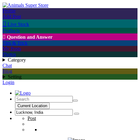
Profile
Add Post

Live Stock
Products

Question and Answer
Tips & Trick
My Posts
Photos
Category
Chat
Blog
Setting
Login
Current Location
Post