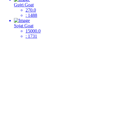
Gujri Goat
270.0
: 1488
Sojat Goat
15000.0
: 1731