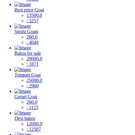
Best price Goat
13500.0
: 3257
Sirohi Goats
260.0
: 4049
Bakra for sale
20000.0
: 1871
Totapari Goat
25000.0
: 2960
Gujari Goat
260.0
: 1123
Desi bakra
12000.0
: 12507