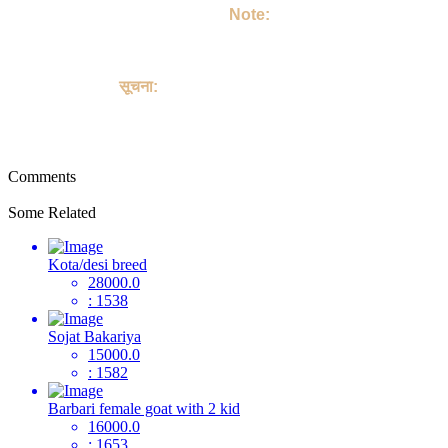
उसको अपने परिवार का सदस्य बनाइए |
Note:
This site is not involved in any transaction for the purchase or
sale of Goat, and does not provide payment, shipping,
guarantee transactions or "buyer protection" for the purchase
or sale of Goat.
सूचना:
यह साइट पालतू जानवरों की खरीद या बिक्री के किसी भी लेन-देन में शामिल
नहीं है, और पालतू जानवरों को खरीदने या बेचने के लिए भुगतान, शिपिंग, गारंटी
लेनदेन या "खरीदार सुरक्षा" प्रदान नहीं करती है।
Comments
Some Related
Kota/desi breed
28000.0
: 1538
Sojat Bakariya
15000.0
: 1582
Barbari female goat with 2 kid
16000.0
: 1653