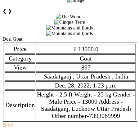
❮
❯
Desi Goat
Price
₹ 13000.0
Category
Goat
View
897
Saadatganj , Uttar Pradesh , India
Dec. 28, 2022, 1:23 p.m.
Height - 2.5 ft Weight - 25 kg Gender -
Male Price - 13000 Address -
Description
Saadatganj, Lucknow Uttar Pradesh
Other number-7393069999
Brief:
Hi, This Stock is Posted By Sir/Mam - Saqib. The category is
Goat. Given tilte is Desi Goat. Description is Height - 2.5 ft