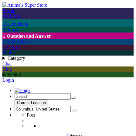
Profile
Add Post

Live Stock
Products

Question and Answer
Tips & Trick
My Posts
Photos
Category
Chat
Blog
Setting
Login
Current Location
Post