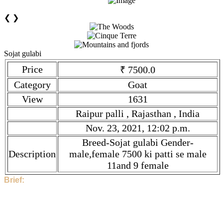
❮
❯
Sojat gulabi
Price
₹ 7500.0
Category
Goat
View
1631
Raipur palli , Rajasthan , India
Nov. 23, 2021, 12:02 p.m.
Breed-Sojat gulabi Gender-
Description
male,female 7500 ki patti se male
11and 9 female
Brief:
Hi, This Stock is Posted By Sir/Mam - Shahrukh. The
category is Goat. Given tilte is Sojat gulabi. Description is
Breed-Sojat gulabi Gender-male,female 7500 ki patti se male
11and 9 female . Price is ₹ 7500.0 if you find the price high,