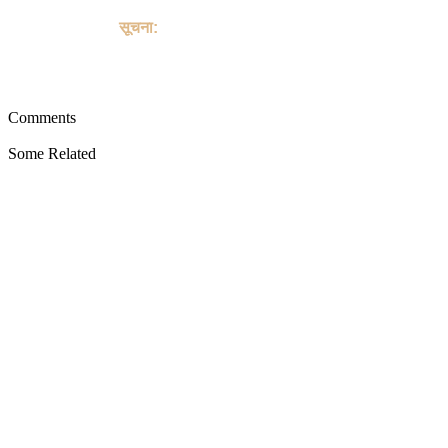
guarantee transactions or "buyer protection" for the purchase
or sale of Goat.
सूचना:
यह साइट पालतू जानवरों की खरीद या बिक्री के किसी भी लेन-देन में शामिल
नहीं है, और पालतू जानवरों को खरीदने या बेचने के लिए भुगतान, शिपिंग, गारंटी
लेनदेन या "खरीदार सुरक्षा" प्रदान नहीं करती है।
Comments
Some Related