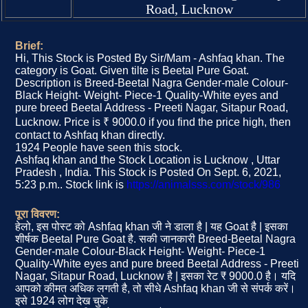
Road, Lucknow
Brief:
Hi, This Stock is Posted By Sir/Mam - Ashfaq khan. The
category is Goat. Given tilte is Beetal Pure Goat.
Description is Breed-Beetal Nagra Gender-male Colour-
Black Height- Weight- Piece-1 Quality-White eyes and
pure breed Beetal Address - Preeti Nagar, Sitapur Road,
Lucknow. Price is ₹ 9000.0 if you find the price high, then
contact to Ashfaq khan directly.
1924 People have seen this stock.
Ashfaq khan and the Stock Location is Lucknow , Uttar
Pradesh , India. This Stock is Posted On Sept. 6, 2021,
5:23 p.m.. Stock link is
https://animalsss.com/stock/986
पूरा विवरण:
हेलो, इस पोस्ट को Ashfaq khan जी ने डाला है | यह Goat है | इसका
शीर्षक Beetal Pure Goat है. सकी जानकारी Breed-Beetal Nagra
Gender-male Colour-Black Height- Weight- Piece-1
Quality-White eyes and pure breed Beetal Address - Preeti
Nagar, Sitapur Road, Lucknow है | इसका रेट ₹ 9000.0 है। यदि
आपको कीमत अधिक लगती है, तो सीधे Ashfaq khan जी से संपर्क करें।
इसे 1924 लोग देख चुके