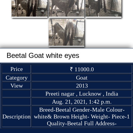
Beetal Goat white eyes
Price
₹ 11000.0
Category
Goat
View
2013
Preeti nagar , Lucknow , India
Aug. 21, 2021, 1:42 p.m.
Breed-Beetal Gender-Male Colour-
Description
white& Brown Height- Weight- Piece-1
Quality-Beetal Full Address-