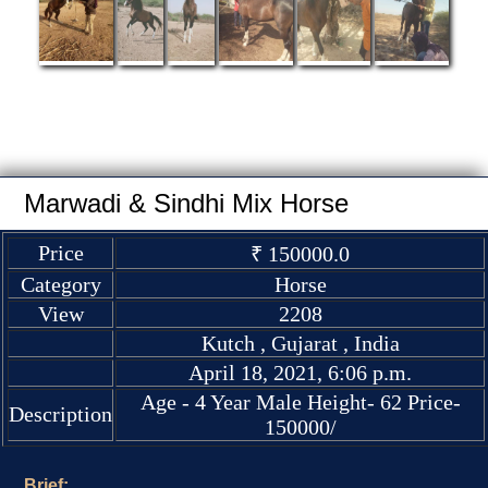
Marwadi & Sindhi Mix Horse
Price
₹ 150000.0
Category
Horse
View
2208
Kutch , Gujarat , India
April 18, 2021, 6:06 p.m.
Age - 4 Year Male Height- 62 Price-
Description
150000/
Brief: