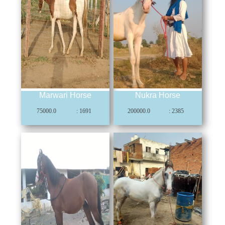
Marwari Horse
Nukra Horse
75000.0
: 1691
200000.0
: 2385