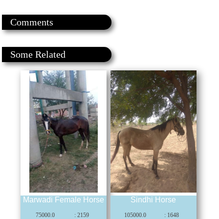
Comments
Some Related
Marwadi Female Horse
Sindhi Horse
75000.0
: 2159
105000.0
: 1648