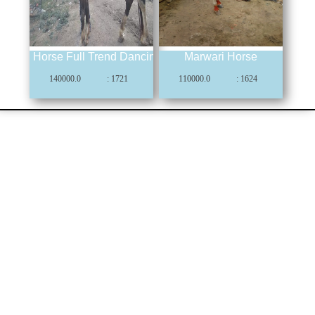
Horse Full Trend Dancing & Riding
Marwari Horse
140000.0
: 1721
110000.0
: 1624