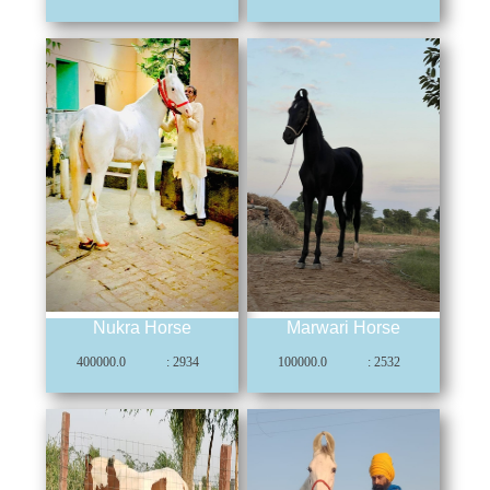
Nukra Horse
Marwari Horse
400000.0
: 2934
100000.0
: 2532