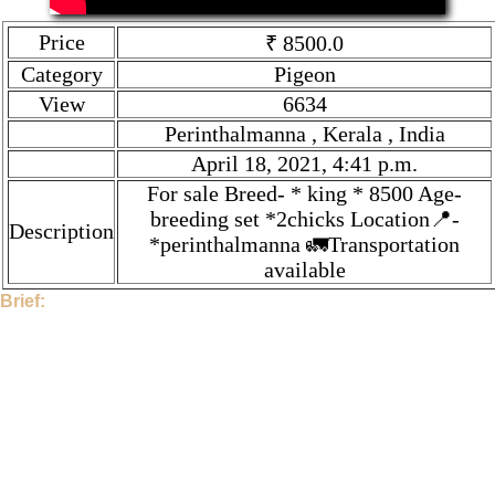
Price
₹ 8500.0
Category
Pigeon
View
6634
Perinthalmanna , Kerala , India
April 18, 2021, 4:41 p.m.
For sale Breed- * king * 8500 Age-
breeding set *2chicks Location📍-
Description
*perinthalmanna 🚛Transportation
available
Brief:
Hi, This Stock is Posted By Sir/Mam - Iam9947755098. The
category is Pigeon. Given tilte is *King* Pegeon. Description is
For sale Breed- * king * 8500 Age- breeding set *2chicks
Location📍- *perinthalmanna 🚛Transportation available. Price
is ₹ 8500.0 if you find the price high, then contact to
Iam9947755098 directly.
6634 People have seen this stock.
Iam9947755098 and the Stock Location is Perinthalmanna ,
Kerala , India. This Stock is Posted On April 18, 2021, 4:41