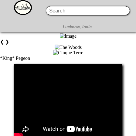
❮
❯
*King* Pegeon