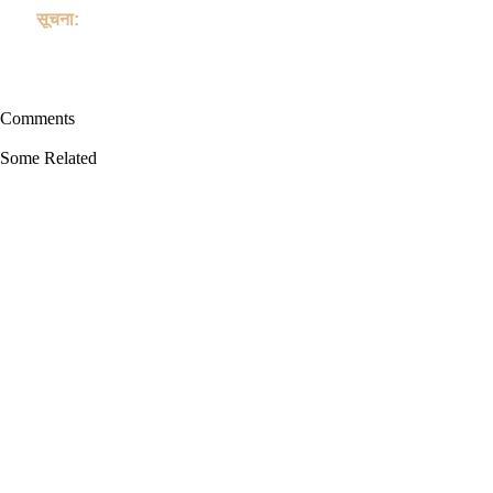
Cat.
सूचना:
यह साइट पालतू जानवरों की खरीद या बिक्री के किसी भी लेन-देन में शामिल नहीं
है, और पालतू जानवरों को खरीदने या बेचने के लिए भुगतान, शिपिंग, गारंटी लेनदेन
या "खरीदार सुरक्षा" प्रदान नहीं करती है।
Comments
Some Related